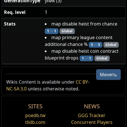
GenerationType
уник (3)
Req. level
1
Stats
map disable heist from chance
1
—
1
Global
map primary league content
additional chance %
5
—
5
Global
map disable heist coin contract
blueprint drops
1
—
1
Global
Менять
Путь истинный
Wikis Content is available under
CC BY-
NC-SA 3.0
unless otherwise noted.
На ваших картах нельзя найти разбойничьи жетоны,
контракты и чертежи
На ваших картах не будут встречаться тайники
SITES
NEWS
контрабандиста
Ваши карты с
+2
% шансом могут содержать другой
poedb.tw
GGG Tracker
дополнительный контент,
tlidb.com
Concurrent Players
который можно отключить с помощью пассивных