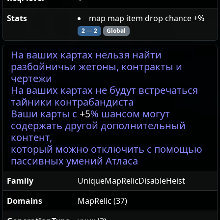
Stats
map map item drop chance +%
2
—
2
Global
На ваших картах нельзя найти
разбойничьи жетоны, контракты и
чертежи
На ваших картах не будут встречаться
тайники контрабандиста
Ваши карты с
+5
% шансом могут
содержать другой дополнительный
контент,
который можно отключить с помощью
пассивных умений Атласа
Family
UniqueMapRelicDisableHeist
Domains
MapRelic (37)