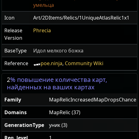
умельца
Icon
Art/2DItems/Relics/1UniqueAtlasRelic1x1
Release
Phrecia
Version
BaseType
Идол мелкого божка
Reference
poe.ninja
,
Community Wiki
2
% повышение количества карт,
найденных на ваших картах
Family
MapRelicIncreasedMapDropsChance
Domains
MapRelic (37)
GenerationType
уник (3)
Req. level
1