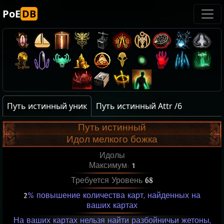
PoE
DB
Путь истинный уник
Путь истинный Attr /6
Путь истинный
Идол мелкого божка
Идолы
Максимум:
1
Требуется Уровень
68
2
% повышение количества карт, найденных на
ваших картах
На ваших картах нельзя найти разбойничьи жетоны,