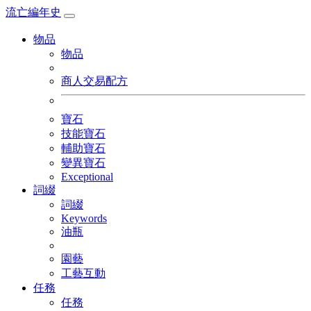
流亡
編年史
物品
物品
商人交易配方
寶石
技能寶石
輔助寶石
變異寶石
Exceptional
詞綴
詞綴
Keywords
油瓶
園藝
工藝互動
任務
任務