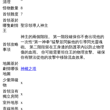
清理
怪物數量
8
首領難度
7
首領基於
哪隻劇情
聖宗領導人神主
王
神主的兩個階段。 第一階段確保你不會出現他的
一次性“第一神拳”猛擊並閃躲他的引導閃光靈魂
首領攻略
砲。 第二階段留在王身邊的防護罩內以防止物理
事項
傷的血雨。 你可能需要坦住王的物理攻擊。 確保
你有辦法從他的攻擊中移除流血效果。
地圖基於
劇情哪張
神權之塔
地圖
少量障礙
x
物
首領沒有
x
獨立房間
室外地形
x
直線地形
x