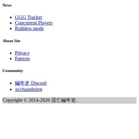
News
GGG Tracker
Concurrent Players
Ruthless mode
About Site
Privacy
Patreon
Community
編年史 Discord
/u/chuanhsing
Copyright © 2014-2026 流亡編年史.