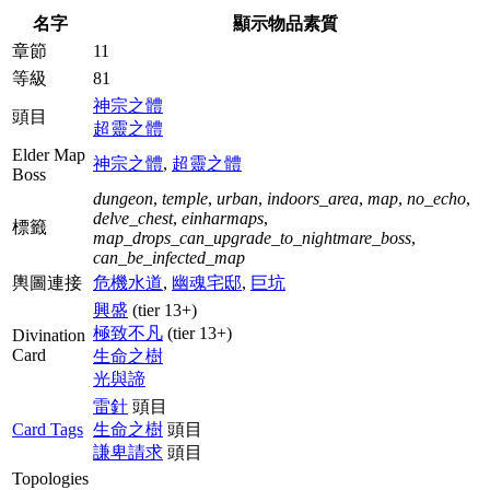
名字
顯示物品素質
章節
11
等級
81
神宗之體
頭目
超靈之體
Elder Map
神宗之體
,
超靈之體
Boss
dungeon
,
temple
,
urban
,
indoors_area
,
map
,
no_echo
,
delve_chest
,
einharmaps
,
標籤
map_drops_can_upgrade_to_nightmare_boss
,
can_be_infected_map
輿圖連接
危機水道
,
幽魂宅邸
,
巨坑
興盛
(tier 13+)
極致不凡
(tier 13+)
Divination
Card
生命之樹
光與諦
雷針
頭目
Card Tags
生命之樹
頭目
謙卑請求
頭目
Topologies