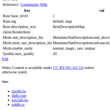
Reference
Community Wiki
key
val
Base.base_level
1
Base.tag
default, map
Base.description_text
ItemDescriptionMap
client.RenderItem
Mods.stat_description_list
Metadata/StatDescriptions/stat_descri
Mods.mod_stat_description_list
Metadata/StatDescriptions/advanced_
Mods.enable_rarity
normal, magic, rare, unique
Quality.max_quality
20
Edit
Wikis Content is available under
CC BY-NC-SA 3.0
unless
otherwise noted.
Sites
poedb.tw
tlidb.com
poe2db.tw
paldb.cc