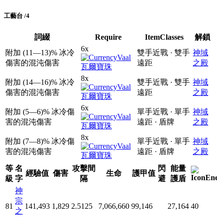
工藝台 /4
詞綴
Require
ItemClasses
解鎖
6x
附加
(11
—
13)
% 冰冷
雙手近戰 · 雙手
神域
傷害的混沌傷害
遠距
之殿
瓦爾寶珠
8x
附加
(14
—
16)
% 冰冷
雙手近戰 · 雙手
神域
傷害的混沌傷害
遠距
之殿
瓦爾寶珠
6x
附加
(5
—
6)
% 冰冷傷
單手近戰 · 單手
神域
害的混沌傷害
遠距 · 盾牌
之殿
瓦爾寶珠
8x
附加
(7
—
8)
% 冰冷傷
單手近戰 · 單手
神域
害的混沌傷害
遠距 · 盾牌
之殿
瓦爾寶珠
等
名
攻擊間
閃
能量
經驗值
傷害
生命
護甲值
級
字
隔
避
護盾
神
宗
81
141,493
1,829
2.5125
7,066,660
99,146
27,164
40
之