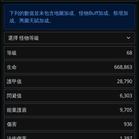
下列的數值並未包含地圖加成、怪物Buff加成、祭壇加
成、輿圖天賦加成。
選擇 怪物等級
等級
68
生命
668,863
護甲值
28,790
閃避值
6,303
能量護盾
9,705
傷害
936
法術傷害
1,397