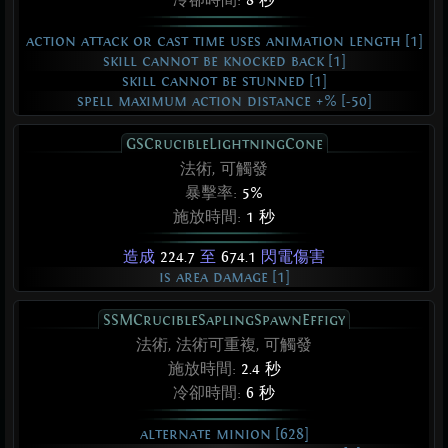
action attack or cast time uses animation length [1]
skill cannot be knocked back [1]
skill cannot be stunned [1]
spell maximum action distance +% [-50]
GSCrucibleLightningCone
法術, 可觸發
暴擊率:
5%
施放時間:
1 秒
造成
224.7
至
674.1
閃電傷害
is area damage [1]
SSMCrucibleSaplingSpawnEffigy
法術, 法術可重複, 可觸發
施放時間:
2.4 秒
冷卻時間:
6 秒
alternate minion [628]