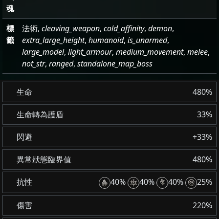
魂
標
法術,
cleaving_weapon
,
cold_affinity
,
demon
,
籤
extra_large_height
,
humanoid
,
is_unarmed
,
large_model
,
light_armour
,
medium_movement
,
melee
,
not_str
,
ranged
,
standalone_map_boss
生命
480%
生命轉為護盾
33%
閃避
+33%
異常狀態臨界值
480%
抗性
40%
40%
40%
25%
傷害
220%