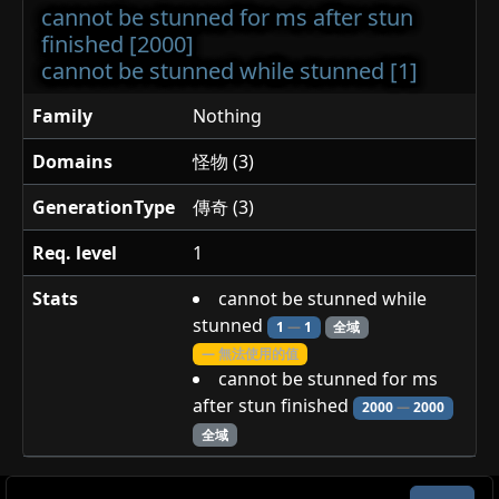
cannot be stunned for ms after stun
finished [2000]
cannot be stunned while stunned [1]
Family
Nothing
Domains
怪物 (3)
GenerationType
傳奇 (3)
Req. level
1
Stats
cannot be stunned while
stunned
1
—
1
全域
— 無法使用的值
cannot be stunned for ms
after stun finished
2000
—
2000
全域