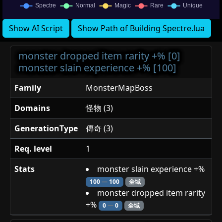
Show AI Script
Show Path of Building Spectre.lua
monster dropped item rarity +% [0]
monster slain experience +% [100]
Family
MonsterMapBoss
Domains
怪物 (3)
GenerationType
傳奇 (3)
Req. level
1
Stats
monster slain experience +%
100
—
100
全域
monster dropped item rarity
+%
0
—
0
全域