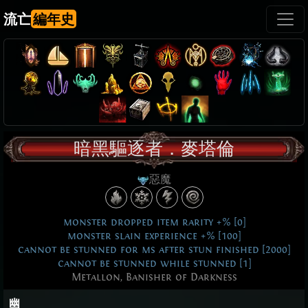
流亡
編年史
暗黑驅逐者．麥塔倫
惡魔
monster dropped item rarity +% [0]
monster slain experience +% [100]
cannot be stunned for ms after stun finished [2000]
cannot be stunned while stunned [1]
Metallon, Banisher of Darkness
幽