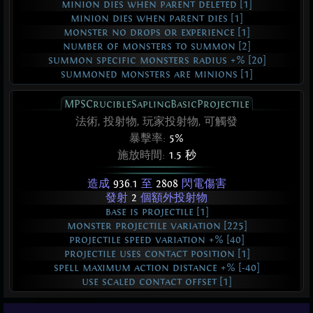
minion dies when parent deleted [1]
minion dies when parent dies [1]
monster no drops or experience [1]
number of monsters to summon [2]
summon specific monsters radius +% [20]
summoned monsters are minions [1]
MPSCrucibleSaplingBasicProjectile
法術, 投射物, 玩家投射物, 可觸發
暴擊率:
5%
施放時間:
1.5 秒
造成
936.1
至
2808
閃電傷害
發射
2
個額外投射物
base is projectile [1]
monster projectile variation [225]
projectile speed variation +% [40]
projectile uses contact position [1]
spell maximum action distance +% [-40]
use scaled contact offset [1]