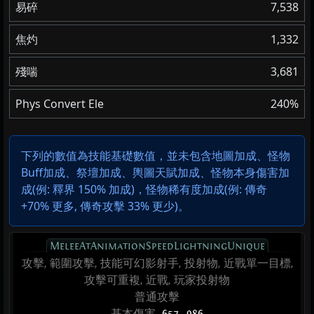
易碎
7,538
焦灼
1,332
殘喘
3,681
Phys Convert Ele
240%
下列的數值為技能基礎數值，並未包含地圖加成、怪物
Buff加成、祭壇加成、輿圖天賦加成、怪物本身傷害加
成(例: 釋界 150% 加成)，怪物稀有度加成(例:
傳奇
+70% 更多
,
傳奇攻擊 33% 更少
)。
MeleeAtAnimationSpeedLightningUnique
攻擊, 範圍攻擊, 技能可幻影射手, 投射物, 近戰單一目標,
攻擊可重複, 近戰, 玩家投射物
普通攻擊