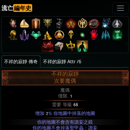
流亡
編年史
不祥的寂靜 傳奇
不祥的寂靜 Attr /6
不祥的寂靜
次要魔偶
魔偶
僅限:
1
需要 等級
68
增加
2
% 你地圖中掉落的地圖
你的地圖不會含有譫妄之鏡
你的地圖不會掉落聖甲蟲：譫妄