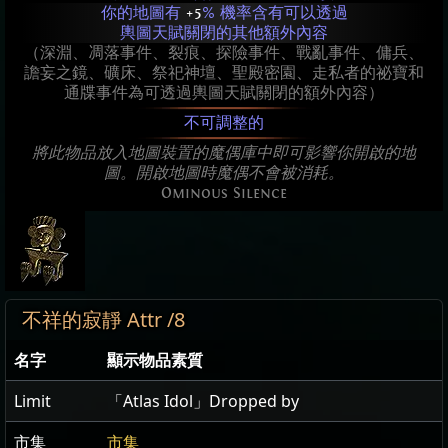
你的地圖有
+5
% 機率含有可以透過
輿圖天賦關閉的其他額外內容
（深淵、凋落事件、裂痕、探險事件、戰亂事件、傭兵、
譫妄之鏡、礦床、祭祀神壇、聖殿密園、走私者的祕寶和
通牒事件為可透過輿圖天賦關閉的額外內容）
不可調整的
將此物品放入地圖裝置的魔偶庫中即可影響你開啟的地
圖。開啟地圖時魔偶不會被消耗。
Ominous Silence
不祥的寂靜 Attr /8
名字
顯示物品素質
Limit
「Atlas Idol」Dropped by
市集
市集