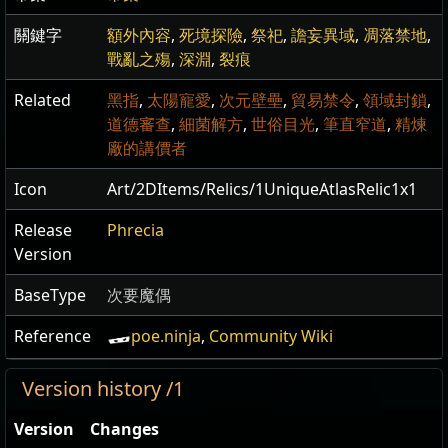
關鍵字
額外內容
,
死境探險
,
祭祀
,
譫妄異域
,
凋落禁地
,
戰亂之殤
,
深淵
,
裂痕
Related
黑指
,
太陽寵愛
,
次元壁壘
,
貿易禁令
,
領域封鎖
,
道德審查
,
細菌解方
,
世俗目光
,
筆直窄道
,
精煉
廠的講價者
Icon
Art/2DItems/Relics/1UniqueAtlasRelic1x1
Release
Phrecia
Version
BaseType
次要魔偶
Reference
poe.ninja
,
Community Wiki
Version history /1
Version
Changes