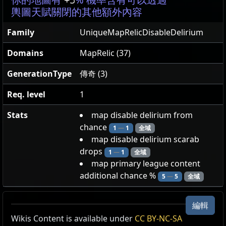
輿圖天賦關閉的其他額外內容
Family
UniqueMapRelicDisableDelirium
Domains
MapRelic (37)
GenerationType
傳奇 (3)
Req. level
1
Stats
map disable delirium from
chance
1
—
1
全域
map disable delirium scarab
drops
1
—
1
全域
map primary league content
additional chance %
5
—
5
全域
編輯
不祥的寂靜
Wikis Content is available under
CC BY-NC-SA