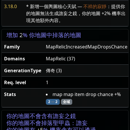
3.18.0
* 新增一個輿圖核心天賦 —
不祥的寂靜
：提供你
的地圖無法生成譫妄之鏡，你的地圖 +2% 機率出
現其他額外內容。
增加
2
% 你地圖中掉落的地圖
Family
MapRelicIncreasedMapDropsChance
Domains
MapRelic (37)
GenerationType
傳奇 (3)
Req. level
1
Stats
map map item drop chance +%
2
—
2
全域
你的地圖不會含有譫妄之鏡
你的地圖不會掉落聖甲蟲：譫妄
你的地圖有
+5
% 機率含有可以透過