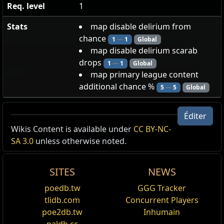
Req. level
1
Stats
map disable delirium from
chance
1
—
1
Global
map disable delirium scarab
drops
1
—
1
Global
map primary league content
additional chance %
5
—
5
Global
Éditer
Silence de mauvais augure
Wikis Content is available under
CC BY-NC-
SA 3.0
unless otherwise noted.
Vos Cartes n'ont aucune chance de contenir des
Miroirs du Délire
Les Scarabées trouvés dans vos Cartes ne peuvent pas
SITES
NEWS
être des Scarabées du Délire
Vos Cartes ont
+2
% de chances de contenir du
poedb.tw
GGG Tracker
Contenu supplémentaire qui
tlidb.com
Concurrent Players
peut être désactivé avec les Talents de l'Atlas
poe2db.tw
Inhumain
(Les contenus supplémentaires qui peuvent être
désactivés grâce à des Talents de l'Atlas sont : les
paldb.cc