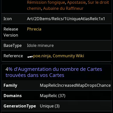
Rémission fongique
,
Apostasie
,
Sur le droit
chemin
,
Aubaine du Raffineur
Icon
Art/2DItems/Relics/1UniqueAtlasRelic1x1
Release
Phrecia
Version
BaseType
Idole mineure
Reference
poe.ninja
,
Community Wiki
4
% d'Augmentation du nombre de Cartes
trouvées dans vos Cartes
Family
MapRelicIncreasedMapDropsChance
Domains
MapRelic (37)
GenerationType
Unique (3)