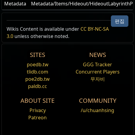
Metadata
Metadata/Items/Hideout/HideoutLabyrinthP
편집
Wikis Content is available under
CC BY-NC-SA
3.0
unless otherwise noted.
SITES
NEWS
poedb.tw
GGG Tracker
tlidb.com
Concurrent Players
poe2db.tw
무자비
paldb.cc
ABOUT SITE
COMMUNITY
Privacy
/u/chuanhsing
Patreon