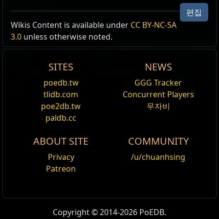
편집
Wikis Content is available under
CC BY-NC-SA
Type
Items
Result
3.0
unless otherwise noted.
고유, 목걸이
적갈빛 성유
번개 보행자
적갈빛 성유
성유:
적갈빛
,
적갈빛
,
검은색
SITES
NEWS
검은빛 성유
번개 피해
25
% 증가
poedb.tw
GGG Tracker
번개 스킬 시전 속도
5
% 증가
tlidb.com
Concurrent Players
번개 저항
+15
%
poe2db.tw
무자비
paldb.cc
ABOUT SITE
COMMUNITY
Privacy
/u/chuanhsing
Patreon
Copyright © 2014-2026 PoEDB.