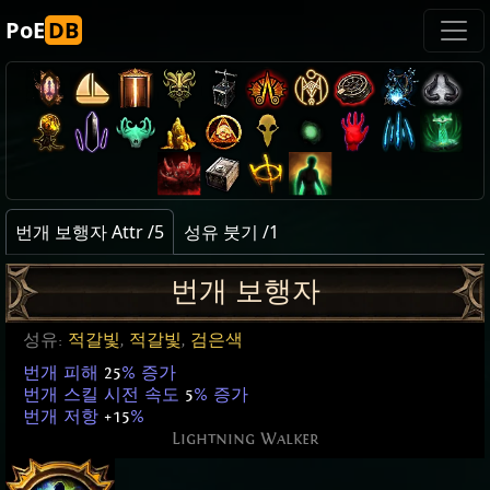
PoE
DB
번개 보행자 Attr /5
성유 붓기 /1
번개 보행자
성유:
적갈빛
,
적갈빛
,
검은색
번개 피해
25
% 증가
번개 스킬 시전 속도
5
% 증가
번개 저항
+15
%
Lightning Walker