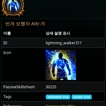
번개 보행자 Attr /5
이름
상세 설명 표시
ID
lightning_walker311
Icon
PassiveSkillsHash
30225
Tags
isNotable: true
isUsed: true