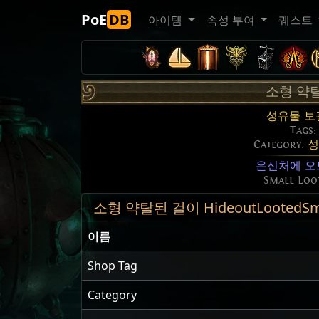
PoE
DB
아이템
속성 부여
퀘스트
소형 약
성유물 보
Tags
Category:
성
은신처에 오
Small Loo
소형 약탈된 걸이 HideoutLootedSmall
이름
Shop Tag
Category