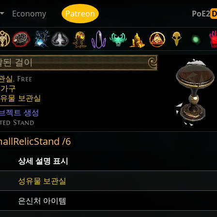
Economy
Patreon
PoE2
탈된 걸이
관실
, Free
:
가구
유물 보관실
브젝트 생성
ted Stand
RelicStand /6
상세 설명 표시
성유물 보관실
은신처 아이템