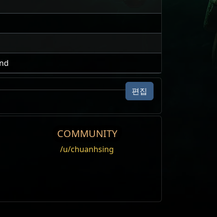
and
편집
COMMUNITY
/u/chuanhsing