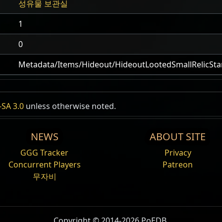
성유물 보관실
1
0
Metadata/Items/Hideout/HideoutLootedSmallRelicSt
SA 3.0
unless otherwise noted.
NEWS
ABOUT SITE
GGG Tracker
Privacy
Concurrent Players
Patreon
무자비
Copyright © 2014-2026 PoEDB.