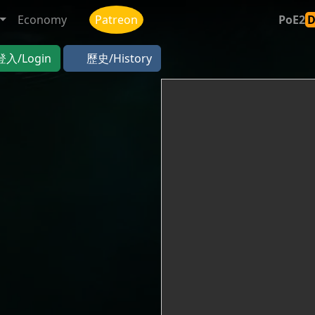
Economy
Patreon
PoE2
登入/Login
歷史/History