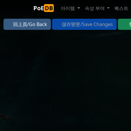
PoE
DB
아이템
속성 부여
퀘스트
回上頁/Go Back
儲存變更/Save Changes