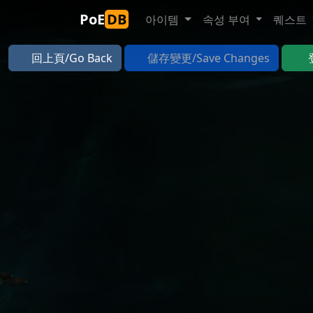
PoE
DB
아이템
속성 부여
퀘스트
回上頁/Go Back
儲存變更/Save Changes