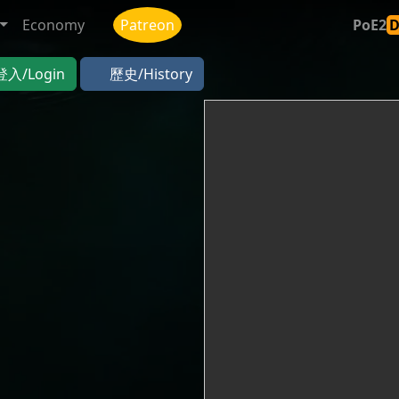
Economy
Patreon
PoE2
登入/Login
歷史/History