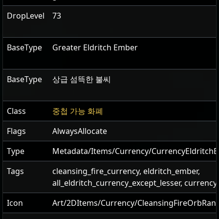
DropLevel
73
BaseType
Greater Eldritch Ember
BaseType
상급 섬뜩한 불씨
Class
중첩 가능 화폐
Flags
AlwaysAllocate
Type
Metadata/Items/Currency/CurrencyEldritch
Tags
cleansing_fire_currency, eldritch_ember,
all_eldritch_currency_except_lesser, currency
Icon
Art/2DItems/Currency/CleansingFireOrbRan