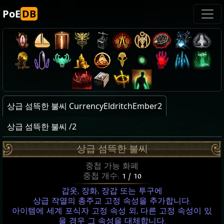
PoE
DB
상급 섬뜩한 불씨 CurrencyEldritchEmber2
상급 섬뜩한 불씨 /2
상급 섬뜩한 불씨
중첩 가능 화폐
중첩 개수:
1 / 10
갑옷, 장화, 장갑 또는 투구에
상급 작열의 총주교 고정 속성을 추가합니다.
아이템에 세계 포식자 고정 속성 외, 다른 고정 속성이 있
을 경우 그 속성을 대체합니다.