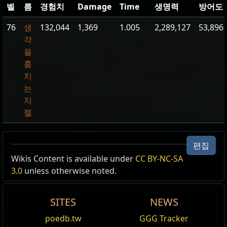
벨
름
경험치
Damage
Time
생명력
방어도
76
생
132,044
1,369
1.005
2,289,127
53,896
각
을
훔
치
는
지
젤
필사실 지도
편집
Wikis Content is available under
CC BY-NC-SA
지도
3.0
unless otherwise noted.
전용 지도 장치에서 이 아이템을 사용해 이 등급 이하의
지도 안으로 이동할 수 있습니다. 한 번만 사용할 수 있습
니다.
SITES
NEWS
Scriptorium Map
poedb.tw
GGG Tracker