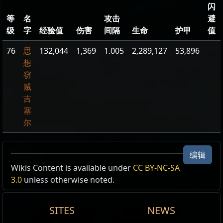
闪
等
名
攻击
避
级
字
经验值
伤害
间隔
生命
护甲
值
76
思
132,044
1,369
1.005
2,289,127
53,896
想
窃
贼
吉
塞
尔
破旧书库
编辑
Wikis Content is available under
CC BY-NC-SA
异界地图
3.0
unless otherwise noted.
在私人地图装置中使用该物品，前往该等阶或更低等阶的
地图。只能被使用一次。
Scriptorium Map
SITES
NEWS