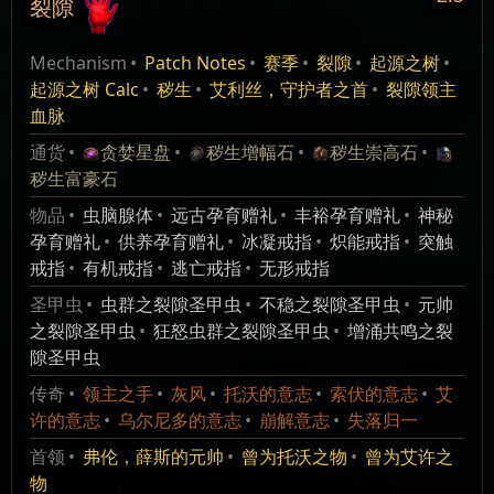
裂隙
瓦尔：裂隙
裂痕联盟
编辑
此技能暂时被停用，目前无法使用。
Mechanism
Patch Notes
赛季
裂隙
起源之树
起源之树 Calc
秽生
艾利丝，守护者之首
裂隙领主
崩塌盛雪
Breach Unique
Alternate
血脉
当你使用奉献技能时，此嫁接物会召唤一支虫群裂隙
怪物大军为你效命。这些被召唤的怪物的物理伤害转
通货
贪婪星盘
秽生增幅石
秽生崇高石
索伏的始源
索伏的爱抚
换为冰霜伤害，并有一定几率击中施加脆弱。
秽生富豪石
物品
虫脑腺体
远古孕育赠礼
丰裕孕育赠礼
神秘
无形火炬
无形炼狱
孕育赠礼
供养孕育赠礼
冰凝戒指
炽能戒指
突触
裂隙虫群（辅）
戒指
有机戒指
逃亡戒指
无形戒指
索伏之心
索伏之血
辅助由你亲自施放的奉献技能。
圣甲虫
虫群之裂隙圣甲虫
不稳之裂隙圣甲虫
元帅
托沃崩
托沃卧
之裂隙圣甲虫
狂怒虫群之裂隙圣甲虫
增涌共鸣之裂
隙圣甲虫
名
等
比
雪盲恩惠
完美姿态
传奇
领主之手
灰风
托沃的意志
索伏的意志
艾
字
级
Pre/Suf
描述
重
许的意志
乌尔尼多的意志
崩解意志
失落归一
太平
群魔殿
1
传奇
necropolis exclusive craft
首领
弗伦，薛斯的元帅
曾为托沃之物
曾为艾许之
breach ring [50]
物
思动之手
智行之手