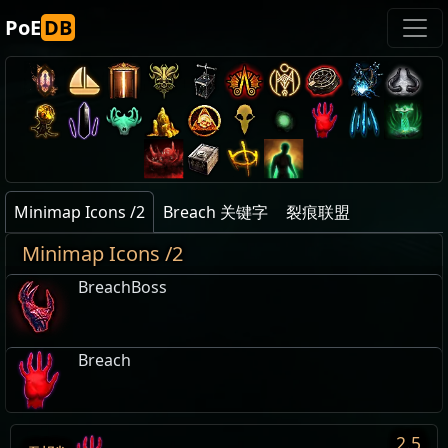
PoE
DB
Minimap Icons /2
Breach 关键字
裂痕联盟
Minimap Icons /2
BreachBoss
Breach
2.5