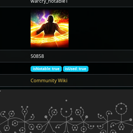
warcry_notable1
50858
isNotable: true
isUsed: true
Community Wiki