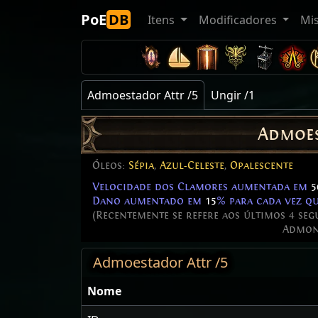
PoE
DB
Itens
Modificadores
Mi
Admoestador Attr /5
Ungir /1
Admoe
Óleos:
Sépia
,
Azul-Celeste
,
Opalescente
Velocidade dos Clamores aumentada em
5
Dano aumentado em
15
% para cada vez q
(Recentemente se refere aos últimos 4 se
Admon
Admoestador Attr /5
Nome