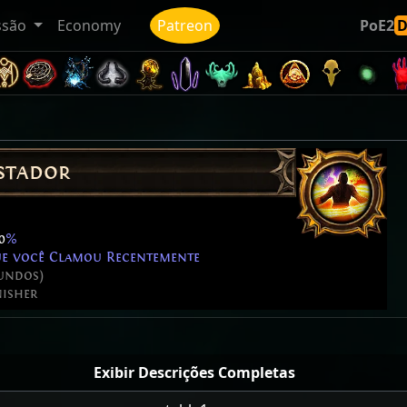
ssão
Economy
Patreon
PoE2
stador
0
%
ue você Clamou Recentemente
gundos)
isher
Exibir Descrições Completas