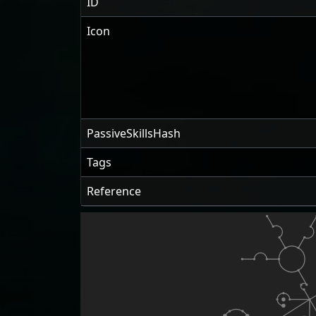
ID
Icon
PassiveSkillsHash
Tags
Reference