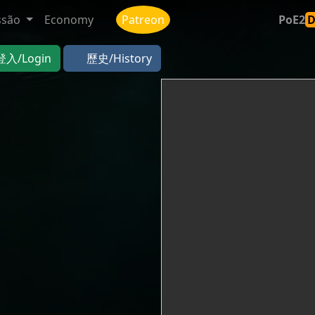
ssão
Economy
Patreon
PoE2
登入/Login
歷史/History