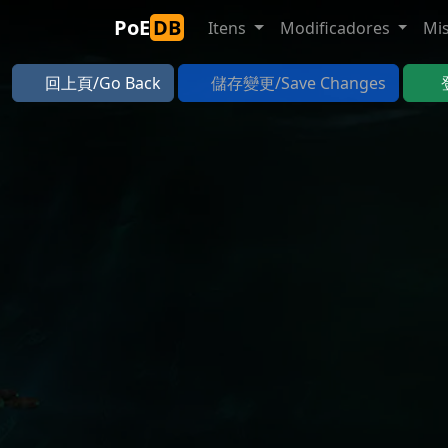
PoE
DB
Itens
Modificadores
Mi
回上頁/Go Back
儲存變更/Save Changes