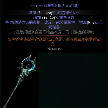
[一至三個隨機追憶固定詞綴]
增加
(60
—
120)
% 固定詞綴大小
增加
(15
—
20)
% 施放速度
每1%超過75%的火焰、冰冷、或閃電抗性，增加
(6
—
8)
%元
素傷害
（固定詞綴來自基底物品本身，而非隨機的詞綴）
浩瀚的宇宙擁有超越認知的力量，要有勇氣才能掌控它
們。
Nebulis