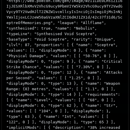
"https://web.poecdn.com/gen/image/WzI1LDE0LHsiZiI6
IjJESXRlbXMvV2VhcG9ucy9PbmVIYW5kV2VhcG9ucy9TY2VwdG
Vycy9TY2VwdHJlT2ZNZW1vcmllcyIsInciOjIsImgiOjMsInNj
YWxlIjoxLCJzeW50aGVzaXNlZCI6dHJ1ZX1d/42c37f31d6/Sc
eptreOfMemories.png", "league": "Allflame",
"synthesised": true, "name": "Nebulis",
"typeLine": "Synthesised Void Sceptre",
"baseType": "Void Sceptre", "rarity": "Unique",
"ilvl": 87, "properties": [ { "name": "Sceptre",
"values": [], "displayMode": 0 }, { "name":
"Physical Damage", "values": [ [ "50-76", 0 ] ],
"displayMode": 0, "type": 9 }, { "name": "Critical
Strike Chance", "values": [ [ "7.30%", 0 ] ],
"displayMode": 0, "type": 12 }, { "name": "Attacks
per Second", "values": [ [ "1.25", 0 ] ],
"displayMode": 0, "type": 13 }, { "name": "Weapon
Range: {0} metres", "values": [ [ "1.1", 0 ] ],
"displayMode": 3, "type": 14 } ], "requirements":
[ { "name": "Level", "values": [ [ "68", 0 ] ],
"displayMode": 0, "type": 62 }, { "name": "Str",
"values": [ [ "104", 0 ] ], "displayMode": 1,
"type": 63 }, { "name": "Int", "values": [ [
"122", 0 ] ], "displayMode": 1, "type": 65 } ],
"implicitMods": [ { "description": "38% increased