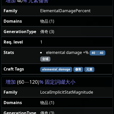
增加
40
% 元素傷害
Family
ElementalDamagePercent
Domains
物品 (1)
GenerationType
傳奇 (3)
Req. level
1
Stats
elemental damage +%
40
—
40
全域
Craft Tags
elemental_damage
傷害
元素
增加
(60
—
120)
% 固定詞綴大小
Family
LocalImplicitStatMagnitude
Domains
物品 (1)
GenerationType
傳奇 (3)