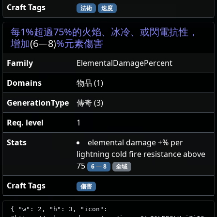
Craft Tags
法術
速度
每1%超過75%的火焰、冰冷、或閃電抗性，
增加
(6
—
8)
%元素傷害
Family
ElementalDamagePercent
Domains
物品 (1)
GenerationType
傳奇 (3)
Req. level
1
Stats
elemental damage +% per
lightning cold fire resistance above
75
6
—
8
全域
Craft Tags
傷害
{ "w": 2, "h": 3, "icon":