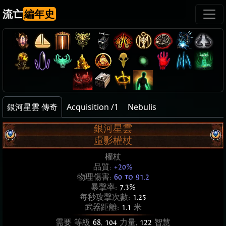
流亡
編年史
銀河星雲 傳奇
Acquisition /1
Nebulis
銀河星雲
虛影權杖
權杖
品質:
+20%
物理傷害:
60 to 91.2
暴擊率:
7.3%
每秒攻擊次數:
1.25
武器距離:
1.1
米
需要 等級
68
,
104
力量,
122
智慧