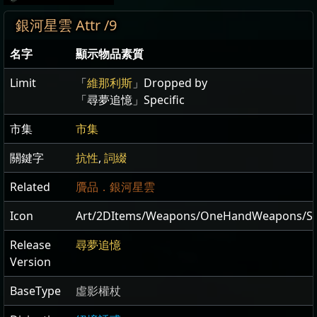
銀河星雲 Attr /9
名字
顯示物品素質
Limit
「
維那利斯
」Dropped by
「尋夢追憶」Specific
市集
市集
關鍵字
抗性
,
詞綴
Related
贗品．銀河星雲
Icon
Art/2DItems/Weapons/OneHandWeapons/Sc
Release
尋夢追憶
Version
BaseType
虛影權杖