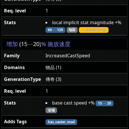
Req. level
1
Stats
local implicit stat magnitude +%
60
—
120
地區
— 無法使用的值
增加
(15
—
20)
% 施放速度
Family
IncreasedCastSpeed
Domains
物品 (1)
GenerationType
傳奇 (3)
Req. level
1
Stats
base cast speed +%
15
—
20
全域
Adds Tags
has_caster_mod