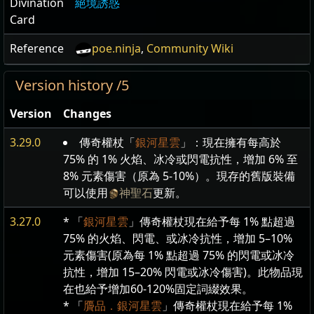
Divination
絕境誘惑
Card
Reference
poe.ninja
,
Community Wiki
Version history /5
Version
Changes
3.29.0
傳奇權杖「
銀河星雲
」：現在擁有每高於
75% 的 1% 火焰、冰冷或閃電抗性，增加 6% 至
8% 元素傷害（原為 5-10%）。現存的舊版裝備
可以使用
神聖石
更新。
3.27.0
* 「
銀河星雲
」傳奇權杖現在給予每 1% 點超過
75% 的火焰、閃電、或冰冷抗性，增加 5–10%
元素傷害(原為每 1% 點超過 75% 的閃電或冰冷
抗性，增加 15–20% 閃電或冰冷傷害)。此物品現
在也給予增加60-120%固定詞綴效果。
* 「
贗品．銀河星雲
」傳奇權杖現在給予每 1%