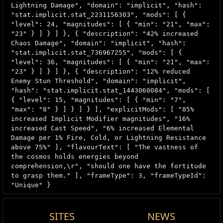
Lightning Damage", "domain": "implicit", "hash":
"stat.implicit.stat_2231156303", "mods": [ {
"level": 24, "magnitudes": [ { "min": "21", "max":
"23" } ] } ] }, { "description": "42% increased
Chaos Damage", "domain": "implicit", "hash":
"stat.implicit.stat_736967255", "mods": [ {
"level": 36, "magnitudes": [ { "min": "21", "max":
"23" } ] } ] }, { "description": "12% reduced
Enemy Stun Threshold", "domain": "implicit",
"hash": "stat.implicit.stat_1443060084", "mods": [
{ "level": 15, "magnitudes": [ { "min": "7",
"max": "8" } ] } ] } ], "explicitMods": [ "85%
increased Implicit Modifier magnitudes", "16%
increased Cast Speed", "6% increased Elemental
Damage per 1% Fire, Cold, or Lightning Resistance
above 75%" ], "flavourText": [ "The vastness of
the cosmos holds energies beyond
comprehension,\r", "should one have the fortitude
to grasp them." ], "frameType": 3, "frameTypeId":
"Unique" }
SITES
NEWS