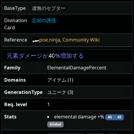
BaseType
虚無のセプター
Divination
忘却の誘惑
Card
Reference
poe.ninja
,
Community Wiki
元素ダメージが
40
%増加する
Family
ElementalDamagePercent
Domains
アイテム (1)
GenerationType
ユニーク (3)
Req. level
1
Stats
elemental damage +%
40
—
40
Global