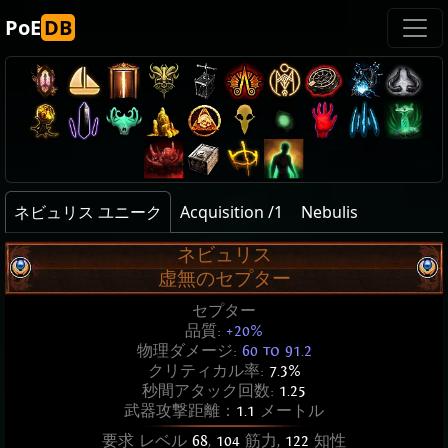
PoE
DB
ネビュリス ユニーク
Acquisition /1
Nebulis
ネビュリス
虚無のセプター
セプター
品質:
+20%
物理ダメージ:
60 to 91.2
クリティカル率:
7.3%
秒間アタック回数:
1.25
武器攻撃距離：
1.1
メートル
要求 レベル
68
,
104
筋力,
122
知性