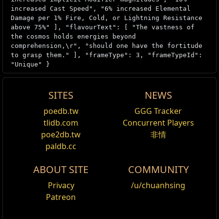
increased Cast Speed", "6% increased Elemental
Damage per 1% Fire, Cold, or Lightning Resistance
above 75%" ], "flavourText": [ "The vastness of
the cosmos holds energies beyond
comprehension,\r", "should one have the fortitude
to grasp them." ], "frameType": 3, "frameTypeId":
"Unique" }
SITES
NEWS
Source
Nebulis
Ingredient
Offer
poedb.tw
GGG Tracker
編集
tlidb.com
Concurrent Players
忘却の誘惑
ネビュリス
Modifiers
poe2db.tw
非情
paldb.cc
(15-20)% increased Cold Damage per 1% Cold
-
Resistance above 75%
ABOUT SITE
COMMUNITY
(15-20)% increased Lightning Damage per 1%
Privacy
/u/chuanhsing
-
Lightning Resistance above 75%
Patreon
Since the unique modifiers do not refer to uncapped
resistances (unlike on
The Wise Oak
, or
The Perfect