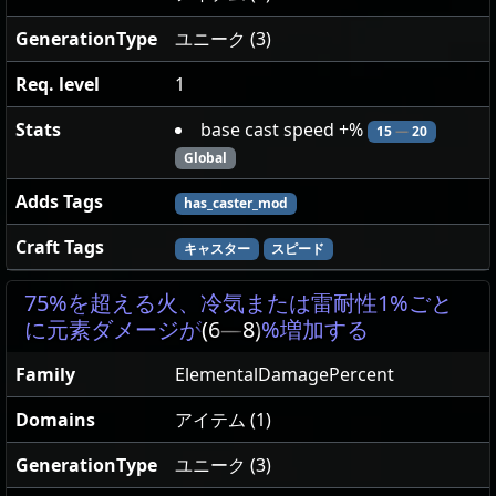
GenerationType
ユニーク (3)
Req. level
1
Stats
base cast speed +%
15
—
20
Global
Adds Tags
has_caster_mod
Craft Tags
キャスター
スピード
75%を超える火、冷気または雷耐性1%ごと
に元素ダメージが
(6
—
8)
%増加する
Family
ElementalDamagePercent
Domains
アイテム (1)
GenerationType
ユニーク (3)