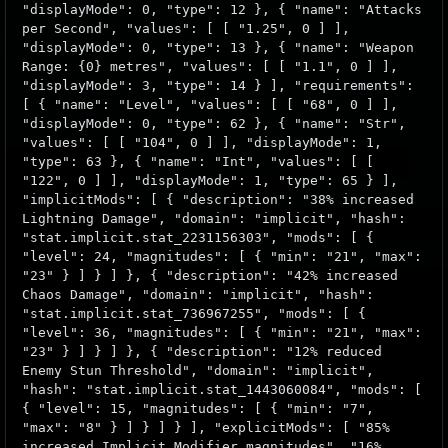
"displayMode": 0, "type": 12 }, { "name": "Attacks
per Second", "values": [ [ "1.25", 0 ] ],
"displayMode": 0, "type": 13 }, { "name": "Weapon
Range: {0} metres", "values": [ [ "1.1", 0 ] ],
"displayMode": 3, "type": 14 } ], "requirements":
[ { "name": "Level", "values": [ [ "68", 0 ] ],
"displayMode": 0, "type": 62 }, { "name": "Str",
"values": [ [ "104", 0 ] ], "displayMode": 1,
"type": 63 }, { "name": "Int", "values": [ [
"122", 0 ] ], "displayMode": 1, "type": 65 } ],
"implicitMods": [ { "description": "38% increased
Lightning Damage", "domain": "implicit", "hash":
"stat.implicit.stat_2231156303", "mods": [ {
"level": 24, "magnitudes": [ { "min": "21", "max":
"23" } ] } ] }, { "description": "42% increased
Chaos Damage", "domain": "implicit", "hash":
"stat.implicit.stat_736967255", "mods": [ {
"level": 36, "magnitudes": [ { "min": "21", "max":
"23" } ] } ] }, { "description": "12% reduced
Enemy Stun Threshold", "domain": "implicit",
"hash": "stat.implicit.stat_1443060084", "mods": [
{ "level": 15, "magnitudes": [ { "min": "7",
"max": "8" } ] } ] } ], "explicitMods": [ "85%
increased Implicit Modifier magnitudes", "16%