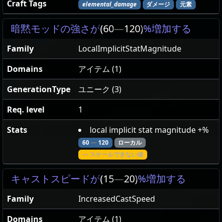
Craft Tags
elemental_damage
ダメージ
元素
暗黙モッドの強さが
(60
—
120)
%増加する
Family
LocalImplicitStatMagnitude
Domains
アイテム (1)
GenerationType
ユニーク (3)
Req. level
1
Stats
local implicit stat magnitude +%
60
—
120
ローカル
— スケールできない値
キャストスピードが
(15
—
20)
%増加する
Family
IncreasedCastSpeed
Domains
アイテム (1)