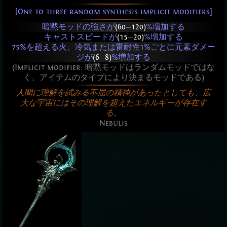
[One to three random synthesis implicit modifiers]
暗黙モッドの強さが
(60
—
120)
%増加する
キャストスピードが
(15
—
20)
%増加する
75%を超える火、冷気または雷耐性1%ごとに元素ダメー
ジが
(6
—
8)
%増加する
(Implicit modifier: 暗黙モッドはランダムモッドではな
く、アイテムのタイプにより決まるモッドである)
人間に理解を試みる不屈の精神があったとしても、広
大な宇宙にはその理解を超えたエネルギーが存在す
る。
Nebulis