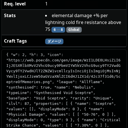
Req. level
1
Stats
elemental damage +% per
lightning cold fire resistance above
75
6
—
8
Global
Craft Tags
ダメージ
{ "w": 2, "h": 3, "icon":
"https://web.poecdn.com/gen/image/WzI1LDE0LHsiZiI6
IjJESXRlbXMvV2VhcG9ucy9PbmVIYW5kV2VhcG9ucy9TY2VwdG
Vycy9TY2VwdHJlT2ZNZW1vcmllcyIsInciOjIsImgiOjMsInNj
YWxlIjoxLCJzeW50aGVzaXNlZCI6dHJ1ZX1d/42c37f31d6/Sc
eptreOfMemories.png", "league": "Allflame",
"synthesised": true, "name": "Nebulis",
"typeLine": "Synthesised Void Sceptre",
"baseType": "Void Sceptre", "rarity": "Unique",
"ilvl": 87, "properties": [ { "name": "Sceptre",
"values": [], "displayMode": 0 }, { "name":
"Physical Damage", "values": [ [ "50-76", 0 ] ],
"displayMode": 0, "type": 9 }, { "name": "Critical
Strike Chance", "values": [ [ "7.30%", 0 ] ],