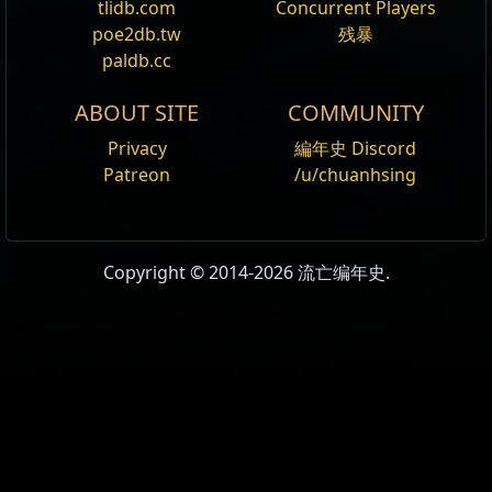
tlidb.com
Concurrent Players
可在商贩处消费
用途
poe2db.tw
残暴
按住 Shift 点击以分开堆叠
paldb.cc
天赋重置
Gold
建设城镇
ABOUT SITE
COMMUNITY
雇用工人
Privacy
編年史 Discord
工人薪资
Patreon
/u/chuanhsing
合成器
赌装备
通货交易市集
名字
显示物品素质
Copyright © 2014-2026 流亡编年史.
Wikis Content is available under
CC BY-NC-SA 3.0
DropLevel
1
unless otherwise noted.
BaseType
Gold
BaseType
金币