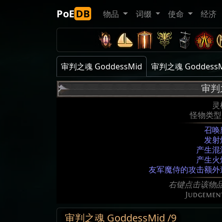
PoE
DB
物品
词缀
使命
经济
审判之魂 GoddessMid
审判之魂 GoddessMid
审判
灵
怪物类型
召唤
发射
产生混
产生火
友军魔侍的攻击额外
右键点击该物
Judgement
审判之魂 GoddessMid /9