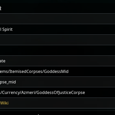
质
 Spirit
ate
tems/ItemisedCorpses/GoddessMid
rpse_mid
s/Currency/Azmeri/GoddessOfJusticeCorpse
Wiki