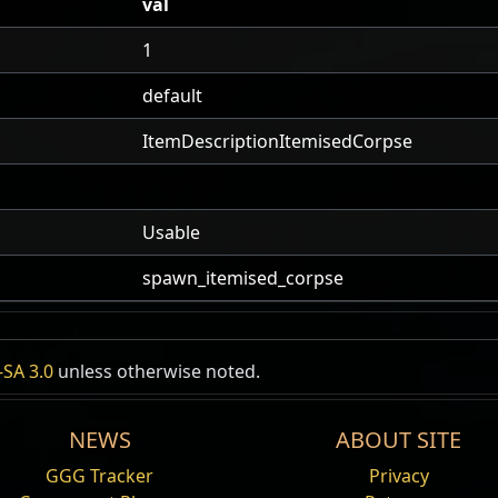
val
1
default
ItemDescriptionItemisedCorpse
Usable
spawn_itemised_corpse
之魂
SA 3.0
unless otherwise noted.
亡灵
NEWS
ABOUT SITE
al Spirit
GGG Tracker
Privacy