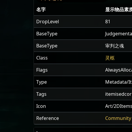
名字
显示物品素
DropLevel
81
BaseType
Judgemental
BaseType
审判之魂
Class
灵柩
Flags
AlwaysAlloc
Type
Metadata/I
Tags
itemisedco
Icon
Art/2DItem
Reference
Community 