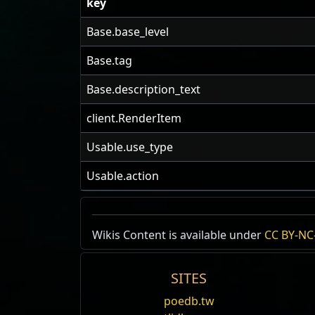
key
Base.base_level
Base.tag
Base.description_text
client.RenderItem
Usable.use_type
Usable.action
审判
Wikis Content is available under
CC BY-NC-
SITES
Judgement
poedb.tw
幽