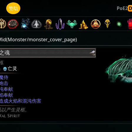
赞助
PoE2
(Monster/monster_cover_page)
之魂
柩
:
亡灵
魔侍
炮击
沌奉献
焰奉献
造成火焰和混沌伤害
品以产生灵柩。
al Spirit