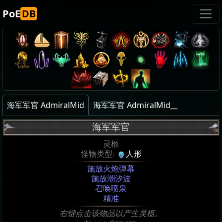
PoE
DB
海军军官 AdmiralMid
海军军官 AdmiralMid__
海军军官
灵柩
怪物类型:
人形
施放火炮弹幕
施放潮汐波
召唤喷泉
精准
右键点击该物品以产生灵柩。