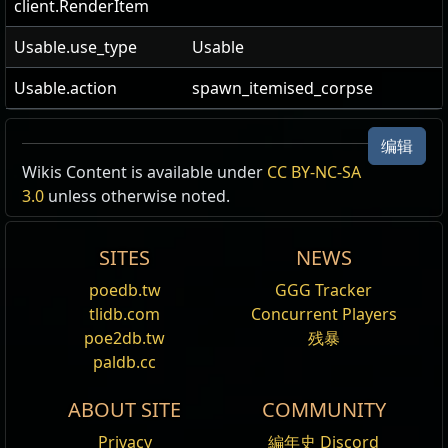
client.RenderItem
Usable.use_type
Usable
Usable.action
spawn_itemised_corpse
海军军官
编辑
Wikis Content is available under
CC BY-NC-SA
人形
3.0
unless otherwise noted.
Naval Officer
SITES
NEWS
幽
poedb.tw
GGG Tracker
魂
tlidb.com
Concurrent Players
poe2db.tw
残暴
标
施法,
cold_affinity
,
fast_movement
,
paldb.cc
签
has_one_hand_sword
,
has_one_handed_melee
,
human
,
humanoid
,
light_armour
,
melee
,
not_int
,
ABOUT SITE
COMMUNITY
puncturing_weapon
,
red_blood
Privacy
編年史 Discord