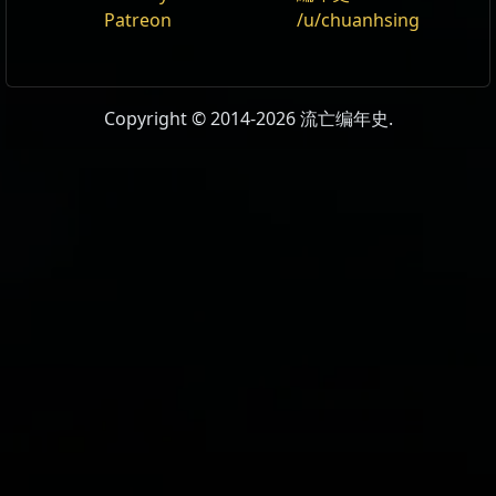
Patreon
/u/chuanhsing
生命
169%
护甲
+50%
Copyright © 2014-2026 流亡编年史.
闪避值
+50%
异常状态临界值
169%
抗性
0%
75
%
0%
0%
伤害
203%
命中
100%
暴击几率
+5%
暴击伤害
+130%
攻击距离
6 ~ 14