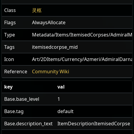
Class
灵柩
Flags
AlwaysAllocate
Type
Metadata/Items/ItemisedCorpses/AdmiralM
Tags
itemisedcorpse_mid
Icon
Art/2DItems/Currency/Azmeri/AdmiralDarn
Reference
Community Wiki
key
val
Base.base_level
1
Base.tag
default
Base.description_text
ItemDescriptionItemisedCorpse