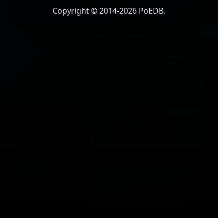
Copyright © 2014-2026 PoEDB.
Ailment Threshold
169%
ค่าต้านทาน
0%
75
%
0%
0%
Damage
203%
ความแม่นยำ
100%
โอกาสคริติคอล
+5%
ตัวคูณคริติคอล
+130%
Attack Distance
6 ~ 14
Attack Time
1.56 Second
Damage Spread
±20%