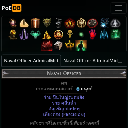
PoE
DB
Naval Officer AdmiralMid
Naval Officer AdmiralMid__
Naval Officer
ศพ
ประเภทมอนสเตอร์:
มนุษย์
ร่าย ปืนใหญ่ระดมยิง
ร่าย คลื่นน้ำ
อัญเชิญ บ่อปะทุ
เที่ยงตรง (Precision)
คลิก​ขวา​ที่​ไอเทม​ชิ้น​นี้​เพื่อ​สร้าง​ศพ​นี้