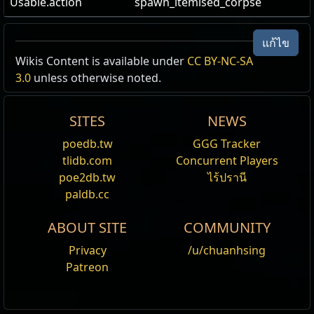
Usable.action
spawn_itemised_corpse
Naval Officer
แก้ไข
Wikis Content is available under
CC BY-NC-SA
มนุษย์
3.0
unless otherwise noted.
SITES
NEWS
Spectre
poedb.tw
GGG Tracker
Tags
นักเวท,
cold_affinity
,
fast_movement
,
tlidb.com
Concurrent Players
has_one_hand_sword
,
has_one_handed_melee
,
poe2db.tw
ไร้ปรานี
human
,
humanoid
,
light_armour
,
melee
,
not_int
,
paldb.cc
puncturing_weapon
,
red_blood
ABOUT SITE
COMMUNITY
พลังชีวิต
169%
Privacy
/u/chuanhsing
Patreon
ค่าเกราะ
+50%
การหลบหลีก
+50%