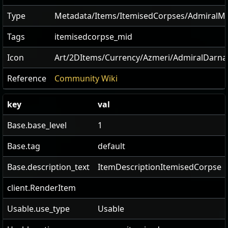
Type
Metadata/Items/ItemisedCorpses/AdmiralM
Tags
itemisedcorpse_mid
Icon
Art/2DItems/Currency/Azmeri/AdmiralDarn
Reference
Community Wiki
key
val
Base.base_level
1
Base.tag
default
Base.description_text
ItemDescriptionItemisedCorpse
client.RenderItem
Usable.use_type
Usable