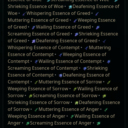
rate than when it was the current challenge
ไทล์ เพิ่มเติม
ขนาดกอง:
1 / 10
Hatred
นำความเสียหาย กายภาพ
10
% ไปเสริม
Shrieking Essence of Woe
Deafening Essence of
league.
เอสเซนส์ นั้นจะมีประโยชน์มากในตอนแรกหรือเมื่อตัว
2
ลูก
Essence Tier:
2
เป็น น้ำแข็ง
Woe
Whispering Essence of Greed
The rate of finding multiple essences at once has
ละครของคุณต้องใช้ม็อดเฉพาะเช่นค่าต้านทาน ไฟ และ
แปลงความเสียหาย กายภาพ
20
% เป็น น้ำ
Muttering Essence of Greed
Weeping Essence
อัพเกรด ไอเทม​ธรรมดา ให้​เป็น ไอเทม​แรร์ โดย​จะ​มี​
been significantly increased in maps (especially
หากคุณมี เอสเซนส์ ที่เลเวลน้อยเกินความจำเป็น คุณก็
1
WeaponTree
one_hand_weapo
ลดความเร็ว
แข็ง
of Greed
Wailing Essence of Greed
ม็อด​พิเศษ 1 อย่าง
higher maps).
สามารถอัพเกรดได้ด้วยการขาย เอสเซนส์ ที่เหมือนกัน
caster_unique_w
โพรเจกไทล์
คุณสมบัติจะถูกจำกัดให้มีเลเวล 45 หรือต่ำกว่า
from league item quantity +%
Screaming Essence of Greed
Shrieking Essence
At level 47 areas and above, Whispering
สามชิ้นให้กับผู้ค้าขาย ซึ่งจะให้คุณได้รับ เอสเซนส์ ที่เลเวล
attack_staff
0
ของ ดูดแก่น
ซองธนู, หมวก, เสื้อเกราะ, รองเท้า, ถุงมือ, เข็มขัด, โล่:
permyriad [0]
of Greed
Deafening Essence of Greed
Essences can no longer appear.
สูงขึ้นและมีประสิทธิภาพยิ่งขึ้นนั่นเอง
attack_dagger
0
แท้ (Essence
ค่าต้านทาน น้ำแข็ง
+(12
—
17)
%
from league item rarity +% permyriad
Whispering Essence of Contempt
Muttering
At level 67 areas and above, Muttering Essences
weapon_can_roll_
ธนู, ไม้พลอง, ดาบสองมือ, ขวานสองมือ, กระบองสอง
Drain) และ
[300]
Essence of Contempt
Weeping Essence of
มือ: เสริมความเสียหาย น้ำแข็ง
(12
—
17)
ถึง
(26
—
30)
can no longer appear.
0
ฉีกวิญญาณ
Contempt
Wailing Essence of Contempt
ไม้กายสิทธิ์, กรงเล็บ, มีด, ดาบมือเดียว, ดาบแทง, ขวาน
The values of mods from Wailing Essences of
wand
1000
(Soulrend)
Weeping
เพิ่มความเสียหาย
15
%
มือเดียว, กระบองมือเดียว, คทา: เสริมความเสียหาย น้ำ
Screaming Essence of Contempt
Shrieking
Woe and above have been reduced, resulting in
staff
1000
50
%
Essence of
monster difficulty tankiness +% [102]
แข็ง
(7
—
9)
ถึง
(14
—
16)
Essence of Contempt
Deafening Essence of
a notably lower value of all mods from higher-
dagger
1000
ดูดแก่นแท้
สร้อย, แหวน: เพิ่มความเสียหาย น้ำแข็ง
(11
—
14)
%
Hatred
นำความเสียหาย กายภาพ
10
% ไปเสริม
Contempt
Muttering Essence of Sorrow
tier Woe essences.
sceptre
1000
(Essence
เป็น น้ำแข็ง
Weeping Essence of Hatred
Weeping Essence of Sorrow
Wailing Essence of
Fixed a minor issue where the Muttering Essence
default
0
Drain) และ
แปลงความเสียหาย กายภาพ
20
% เป็น น้ำ
ขนาดกอง:
1 / 10
Sorrow
Screaming Essence of Sorrow
of Woe amulet mod granted values that were 1%
ฉีกวิญญาณ
แข็ง
Essence Tier:
3
Shrieking Essence of Sorrow
Deafening Essence
too low.
(Soulrend)
from league item quantity +%
of Sorrow
Muttering Essence of Anger
อัพเกรด ไอเทม​ธรรมดา ให้​เป็น ไอเทม​แรร์ โดย​จะ​มี​
The gloves mod from Essence of Insanity now
ยิงโพรเจก
permyriad [0]
Weeping Essence of Anger
Wailing Essence of
ม็อด​พิเศษ 1 อย่าง
grant "Socketed gems have 16% More Attack
ไทล์ เพิ่มเติม
from league item rarity +% permyriad
คุณสมบัติจะถูกจำกัดให้มีเลเวล 60 หรือต่ำกว่า
Anger
Screaming Essence of Anger
and Cast Speed" (down from 20%). Existing items
4
ลูก
[350]
ซองธนู, หมวก, เสื้อเกราะ, รองเท้า, ถุงมือ, เข็มขัด, โล่: