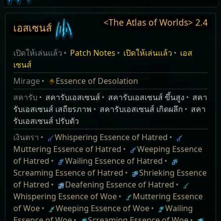
เอสเซนส์ หน้าต่างช่วยเหลือ
<The Atlas of Worlds>
2.4
เอสเซนส์
ชื่อ
Essence league
เอสเซนส์
เลเวล
Pre/Suf
Description
Weight
Reset
แก้ไข
เปิดให้เล่นแล้ว
Patch Notes
เปิดให้เล่นแล้ว
เอส
ชื่อ
Desc
คุณอาจจะได้พบกับผลึกคริสตัลสีฟ้าอันใหญ่ทั่วโลกที่จอง
1
WeaponTree
two_hand_weapo
ลดความเร็ว
เซนส์
Whispering Essence of Hatred
Ultimatum Patch Notes
จำมอนสเตอร์หลายตัวไว้ข้างใน หากเปิดคริสตัลตรงกลาง
caster_unique_w
โพรเจกไทล์
ขนาดกอง:
1 / 10
Whispering
เพิ่มความเสียหาย
11
%
Mirage
Essence of Desolation
คุณจะปล่อยมอนสเตอร์ออกมาได้ แต่ระวังไว้ว่ามอนส
attack_staff
0
Essence Changes
ของ ดูดแก่น
Essence Tier:
1
Essence of
monster difficulty tankiness +% [16]
เตอร์จะได้พลังจาก เอสเซนส์ และแกร่งกว่ามอนสเตอร์
สคารับ
สคารับเอสเซนส์
สคารับเอสเซนส์ ขึ้นสูง
attack_dagger
สคา
0
แท้ (Essence
Hatred
นำความเสียหาย กายภาพ
10
% ไปเสริม
อัพเกรด ไอเทม​ธรรมดา ให้​เป็น ไอเทม​แรร์ โดย​จะ​มี​
Various Essence outcomes have been
ปกติ หากคุณสยบมอนสเตอร์ภายในนั้นได้ คุณก็สามารถ
รับเอสเซนส์ เสถียรภาพ
สคารับเอสเซนส์ เกิดผลึก
weapon_can_roll_
สคา
Drain) และ
ม็อด​พิเศษ 1 อย่าง
เป็น น้ำแข็ง
rebalanced. Please read the Essence Balance
เก็บ เอสเซนส์ ไปครอบครองนั่นเอง เอสเซนส์ เป็นไอเทม
รับเอสเซนส์ ปรับตัว
0
ฉีกวิญญาณ
คุณสมบัติจะถูกจำกัดให้มีเลเวล 35 หรือต่ำกว่า
แปลงความเสียหาย กายภาพ
20
% เป็น น้ำ
section for more information.
เงินตราแบบหนึ่งที่พบได้จากการสยบมอนสเตอร์ที่ถูก
wand
1000
(Soulrend)
ซองธนู, หมวก, เสื้อเกราะ, รองเท้า, ถุงมือ, เข็มขัด, โล่:
เงินตรา
Whispering Essence of Hatred
แข็ง
จองจำเช่นนี้เท่านั้น และ เอสเซนส์ นั้นต่างจากไอเทมเงิน
ค่าต้านทาน น้ำแข็ง
+(6
—
11)
%
staff
1000
25
%
Breach Patch Notes
Muttering Essence of Hatred
Weeping Essence
from league item quantity +%
ธนู, ไม้พลอง, ดาบสองมือ, ขวานสองมือ, กระบองสอง
ตราทั่วไปตรงที่มีผลลัพธ์ที่ควบคุมได้ระดับหนึ่ง มันจะกา
dagger
1000
ดูดแก่นแท้
of Hatred
Wailing Essence of Hatred
permyriad [0]
มือ: เสริมความเสียหาย น้ำแข็ง
(2
—
3)
ถึง
(6
—
7)
รันตีว่ามีม็อดบางอย่างปรากฏอยู่เสมอ
Essence Changes:
sceptre
1000
(Essence
Screaming Essence of Hatred
Shrieking Essence
ไม้กายสิทธิ์, กรงเล็บ, มีด, ดาบมือเดียว, ดาบแทง, ขวาน
from league item rarity +% permyriad
shield
500
Drain) และ
มือเดียว, กระบองมือเดียว, คทา: เสริมความเสียหาย น้ำ
of Hatred
Deafening Essence of Hatred
[250]
Added the contents of the Essence League to the
default
0
ฉีกวิญญาณ
แข็ง
(1
—
2)
ถึง
(3
—
4)
Whispering Essence of Woe
Muttering Essence
core game. You can now find monsters trapped
มอนสเตอร์ที่มี เอสเซนส์ นั้นโหดกว่ามอนสเตอร์ทั่วไป
สร้อย, แหวน: เพิ่มความเสียหาย น้ำแข็ง
(6
—
10)
%
(Soulrend)
Muttering
เพิ่มความเสียหาย
13
%
of Woe
Weeping Essence of Woe
Wailing
in Essences throughout Wraeclast, but at a lower
เป็นอย่างมาก ระวังให้ดี!
ยิงโพรเจก
Muttering Essence of Hatred
Essence of
monster difficulty tankiness +% [41]
Essence of Woe
Screaming Essence of Woe