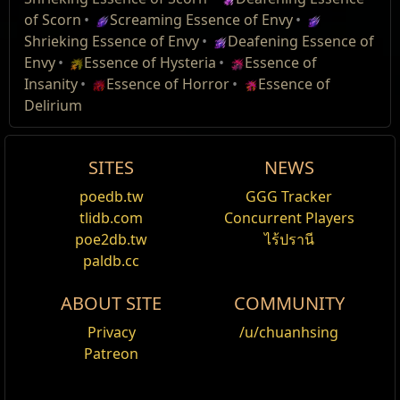
ศัตรู ไม่
monsters are trapped and don't perform any actions
แปลงความเสียหาย กายภาพ
20
% เป็น น้ำ
อย่าง
of Scorn
Screaming Essence of Envy
Corruption
เซนส์
สามารถ ดูด
until the player clicks a few times on the possessed
แข็ง
ซองธนู, หมวก, เสื้อเกราะ, รองเท้า, ถุงมือ, เข็มขัด, โล่:
Shrieking Essence of Envy
Deafening Essence of
พลังชีวิต จาก
rare to release the whole group. When the possesed
ค่าต้านทาน น้ำแข็ง
+(42
—
45)
%
from league item quantity +%
Envy
Essence of Hysteria
Essence of
คุณได้
ธนู, ไม้พลอง, ดาบสองมือ, ขวานสองมือ, กระบองสอง
monster is killed the essences will drop as items.
permyriad [330]
Insanity
Essence of Horror
Essence of
มือ: เสริมความเสียหาย น้ำแข็ง
(124
—
170)
ถึง
(250
—
essence
from league item rarity +% permyriad
290)
Delirium
corrupt
[1000]
ไม้กายสิทธิ์, กรงเล็บ, มีด, ดาบมือเดียว, ดาบแทง, ขวาน
Wikis Content is available under
CC BY-NC-SA 3.0
spawn
มือเดียว, กระบองมือเดียว, คทา: เสริมความเสียหาย น้ำ
unless otherwise noted.
Whispering
เพิ่มความเสียหาย
monster on
11
%
แข็ง
(68
—
92)
ถึง
(136
—
157)
SITES
NEWS
Essence of
monster difficulty tankiness +% [16]
death
สร้อย, แหวน: เพิ่มความเสียหาย น้ำแข็ง
(27
—
30)
%
Woe
from league item quantity +%
variation [4]
poedb.tw
GGG Tracker
Deafening Essence of Hatred
permyriad [0]
tlidb.com
Concurrent Players
ขนาดกอง:
1 / 10
Weeping
1
เอส
essence
from league item rarity +% permyriad
poe2db.tw
ไร้ปรานี
Essence Tier:
7
Essence of
เซนส์
suffering
[250]
paldb.cc
Suffering
อัพเกรด ไอเทม​ธรรมดา ให้​เป็น ไอเทม​แรร์ หรือ​สุ่ม​ม็อด​
spawn
ทุกอย่าง​บน ไอเทม​แรร์ ขึ้น​มา​ใหม่ โดย​จะ​มี​ม็อด​พิเศษ 1
Muttering
เพิ่มความเสียหาย
monster on
13
%
ABOUT SITE
COMMUNITY
อย่าง
Essence of
monster difficulty tankiness +% [41]
death
ซองธนู, หมวก, เสื้อเกราะ, รองเท้า, ถุงมือ, เข็มขัด, โล่:
Privacy
/u/chuanhsing
Woe
from league item quantity +%
variation [9]
ค่าต้านทาน น้ำแข็ง
+(46
—
48)
%
Patreon
permyriad [0]
ธนู, ไม้พลอง, ดาบสองมือ, ขวานสองมือ, กระบองสอง
Wailing
1
เอส
essence
มือ: เสริมความเสียหาย น้ำแข็ง
(134
—
184)
ถึง
(270
—
from league item rarity +% permyriad
Essence of
เซนส์
suffering
313)