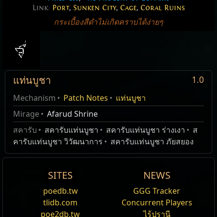
Link:
Port
,
Sunken City
,
Cage
,
Coral Ruins
กระเบื้องสีดำ​ไม่​เกิด​คราบ​ได้​ง่ายๆ
แท่นบูชา
1.0
Shrine
Shrine
Mechanism
Patch Notes
แท่นบูชา
ชื่อ
Shrine
เลเวล
Pre/Suf
Description
Weight
Reset
แก้ไข
Id:
MapAtlasShrine
Mirage
Afarud Shrine
1
WeaponTree
minion_unique_
จำนวน
Act:
11
แท่นบูชาเร่งความเร็ว
Shrine
can appear randomly in most areas, granting
สคารับ
สคารับแท่นบูชา
สคารับแท่นบูชา ร่างเงา
weapon_can_roll_
ส
ด่านเลเวล:
81
วิญญาณ
Duration:
45 sec
significant bonuses to nearby monsters or casts
การต่อสู้กับบอส:
พายตี้ผู้ลงมาจากฟากฟ้า
,
พายตี้ผู้ลงมาจาก
คารับแท่นบูชา วิวัฒนาการ
สคารับแท่นบูชา ภัยสยอง
1000
เกรี้ยวกราด
spells at nearby players, and are often guarded by
คุณมีความเร็วในการกระทำและความเร็วโพร
ฟากฟ้า
focus_can_roll_m
อัญเชิญ
เจกไทล์ เพิ่มขึ้น
monsters. Players can steal the shrine to gain its
1000
สูงสุด กลาย
bonuses for 45 seconds or until leaving the area.
เพิ่มความเร็วโพรเจกไทล์
80
%
SITES
NEWS
default
0
เป็น 3 ตน
action speed -% [-50]
Players can have any number of different shrine
ชื่อ
แสดง​คำ​บรรยายแบบ​ละเอียด
จำนวน ผี
poedb.tw
GGG Tracker
has shrine effect [1]
effects at once.
อัญเชิญ
tlidb.com
Concurrent Players
Act
11
แท่นบูชาสายฟ้า
สูงสุด กลาย
poe2db.tw
ไร้ปรานี