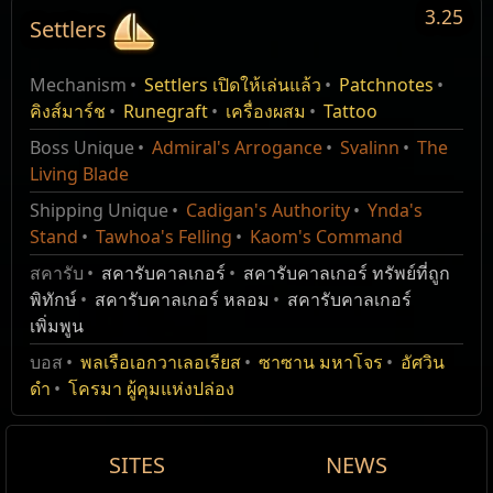
3.25
Settlers
การสลายไอเทมคิงส์มาร์ช
ชื่อ
Settlers of Kalguur
ปลด
แก้ไข
MasterQuest
Mechanism
Settlers เปิดให้เล่นแล้ว
Patchnotes
Mod
Require
ItemClasses
ล็อก
ชื่อ
Type
ชื่อ
Damage%
พลังชีวิต%
จำนวน
Spectre
คิงส์มาร์ช
ของรางวัล:
ทอง
คิงส์มาร์ช
Runegraft
เครื่องผสม
Tattoo
Mirage Patch Notes
5x
แผนที่ · แผนที่
เลเวล
ด่านมี แหล่งแร่เพิ่มเติม
2
พูด​คุย​กับ​ร็อก​เรื่อง​การ​สร้าง​ร้าน​สลาย​ไอเทม
ซาซาน มหาโจร
Settlers
แกเร็ธ ตัวแทนจำหน่ายสารสกัดงู
187
Boss Unique
Admiral's Arrogance
Svalinn
The
ท่าเรือร้าง
Chaos
9
แห่ง
Kingsmarch has opened a shipping trade route
การเพาะปลูกคิงส์มาร์ช
Living Blade
Orb
สคารับ ที่ดรอปในด่าน มี
to a new Karui port: Mota Aro.
ปีศาจ
Settlers
ทูเจน นายท่า
191
แอ่งดาวตก
MasterQuest
Shipping Unique
Cadigan's Authority
Ynda's
โอกาสเป็น สคารับคาล
Shipping ores and bars in Kingsmarch will now
ของรางวัล:
ทอง
แก่นปะทุ
Settlers
Stand
Tawhoa's Felling
ร็อก นักสลายวัตถุ
Kaom's Command
185
ถิ่นกะลาสีเขลา
เกอร์ เพิ่มขึ้น
return Currency items, while shipping crops will
50
%
พูดคุย​กับ​ซอนย่า​เรื่อง​การ​ถาง​หน้า​ดิน​เพื่อ​ปลูก​พืชผล
return Equipment items.
สคารับ
สคารับคาลเกอร์
สคารับคาลเกอร์ ทรัพย์ที่ถูก
คลื่นทะเล
Settlers
แดนนิก ช่างเหล็ก
135
[DNT] Trailer Settlers Beach
Favoured Resources can now be rerolled at
การบุกแผนที่คิงส์มาร์ช
พิทักษ์
สคารับคาลเกอร์ หลอม
สคารับคาลเกอร์
Ports for 15,000 Gold.
MasterQuest
เพิ่มพูน
ดอกเนื้อมลทิน
Settlers
อัศวินดำ
59
ชื่อ
เลเวล
Domain
Pre/Suf
Descripti
Shipments from Kingsmarch to Karui and
ของรางวัล:
ทอง
บอส
พลเรือเอกวาเลอเรียส
ซาซาน มหาโจร
อัศวิน
พลเรือเอกวาเลอเรียส
Settlers
Kalguuran ports will now grant specific Tattoos
ฟาวทัส นักการเงิน
302
1
PrimordialAltar
ยูนิค
มีโอกาสด
พูดคุย​กับ​ไอล่า​เรื่อง​การ​สร้าง​เครื่อง​เปิด​แผนที่​ใน​คิงส์มาร์ช
ดำ
โครมา ผู้คุมแห่งปล่อง
or specific Runegrafts. For example, shipments
รอป สคารั
Demon Harpy
Settlers
ซาซาน มหาโจร
57
การขุดแร่คิงส์มาร์ช
to Ngakanu will now only reward Tattoos that
คาลเกอร์
MasterQuest
replace Strength passives.
Demon Herder
Settlers
ราล์ฟ นายหน้าแรงงาน
SITES
NEWS
130
เพิ่มเติม 1 ต
บทที่ 11
Ports no longer have a bias towards a specific
(1.6
—
3.2)
%