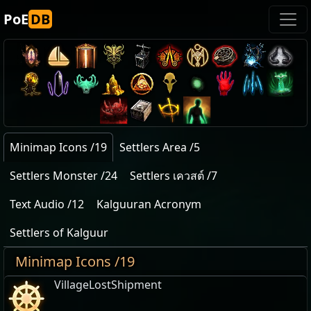
PoE
DB
Minimap Icons /19
Settlers Area /5
Settlers Monster /24
Settlers เควสต์ /7
Text Audio /12
Kalguuran Acronym
Settlers of Kalguur
Minimap Icons /19
VillageLostShipment