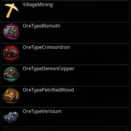
VillageMining
OreTypeBismuth
OreTypeCrimsonIron
OreTypeDemonCopper
OreTypePetrifiedWood
OreTypeVerisium