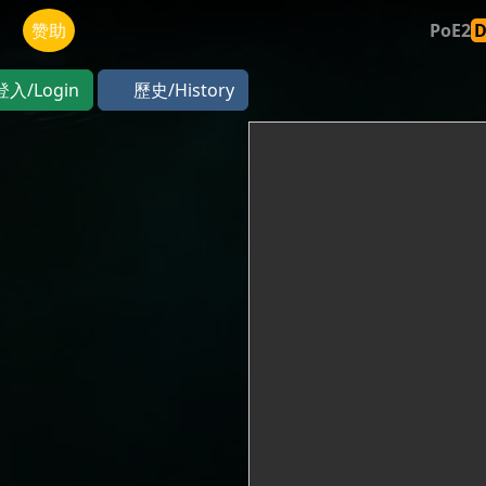
赞助
PoE2
登入/Login
歷史/History