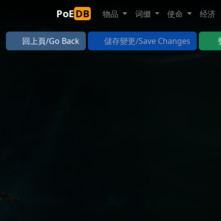
PoE
DB
物品
词缀
使命
经济
回上頁/Go Back
儲存變更/Save Changes