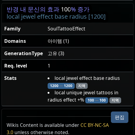
반경 내 문신의 효과
100
% 증가
local jewel effect base radius [1200]
Family
SoulTattooEffect
Domains
아이템 (1)
GenerationType
고유 (3)
Req. level
1
Stats
local jewel effect base radius
1200
—
1200
지역
local unique jewel tattoos in
radius effect +%
100
—
100
지역
편집
Wikis Content is available under
CC BY-NC-SA
3.0
unless otherwise noted.