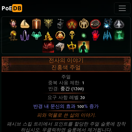
PoE
DB
전사의 이야기
진홍색 주얼
주얼
중복 사용 제한:
1
반경:
중간 (1200)
요구 사항 레벨
20
반경 내 문신의 효과
100
% 증가
피와 먹물로 쓴 삶의 이야기.
패시브 스킬 트리에서 포인트를 할당한 주얼 슬롯에 장착
하십시오. 우클릭하면 슬롯에서 제거됩니다.