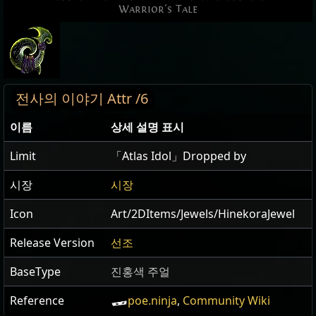
Warrior's Tale
전사의 이야기 Attr /6
이름
상세 설명 표시
Limit
「Atlas Idol」Dropped by
시장
시장
Icon
Art/2DItems/Jewels/HinekoraJewel
Release Version
선조
BaseType
진홍색 주얼
Reference
poe.ninja
,
Community Wiki