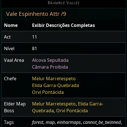
Bramble Valley
Vale Espinhento Attr /9
Nome
Exibir Descrições Completas
Act
11
Nível
81
Vaal Area
Alcova Sepultada
Câmara Proibida
Chefe
Melur Marretespeto
Elida Garra-Quebrada
Orvi Pontácida
Elder Map
Melur Marretespeto
,
Elida Garra-
Boss
Quebrada
,
Orvi Pontácida
Tags
forest
,
map
,
einharmaps
,
cannot_be_twinned
,