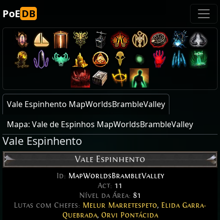
PoE
DB
Vale Espinhento MapWorldsBrambleValley
Mapa: Vale de Espinhos MapWorldsBrambleValley
Vale Espinhento
Vale Espinhento
Id:
MapWorldsBrambleValley
Act:
11
Nível da Área:
81
Lutas com Chefes:
Melur Marretespeto
,
Elida Garra-
Quebrada
,
Orvi Pontácida