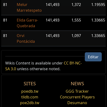
81
Melur
141,493
1,372
1.19595
Marretespeto
81
Elida Garra-
141,493
1,555
1.33665
Quebrada
81
Orvi
141,493
1,097
1.33665
Pontácida
Mapa: Vale de Espinhos
Editar
Wikis Content is available under
CC BY-NC-
Mapas
SA 3.0
unless otherwise noted.
Tier do Mapa:
13
Use isto em um Dispositivo de Mapas pessoal para ir a
um mapa deste nível ou inferior. Mapas são de uso
SITES
NEWS
único.
Bramble Valley Map
poedb.tw
GGG Tracker
tlidb.com
Concurrent Players
poe2db.tw
Desumano