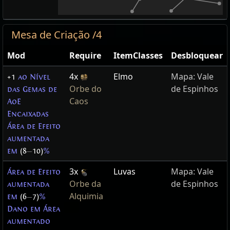
Mesa de Criação /4
Mod
Require
ItemClasses
Desbloquear
4x
Elmo
Mapa: Vale
+1
ao Nível
Orbe do
de Espinhos
das Gemas de
Caos
AoE
Encaixadas
Área de Efeito
aumentada
em
(8
—
10)
%
3x
Luvas
Mapa: Vale
Área de Efeito
Orbe da
de Espinhos
aumentada
Alquimia
em
(6
—
7)
%
Dano em Área
aumentado