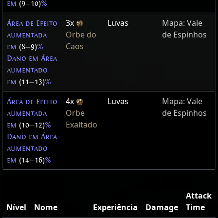
em
(9
—
10)
%
3x
Luvas
Mapa: Vale
Área de Efeito
Orbe do
de Espinhos
aumentada
Caos
em
(8
—
9)
%
Dano em Área
aumentado
em
(11
—
13)
%
4x
Luvas
Mapa: Vale
Área de Efeito
Orbe
de Espinhos
aumentada
Exaltado
em
(10
—
12)
%
Dano em Área
aumentado
em
(14
—
16)
%
Attack
Nível
Nome
Experiência
Damage
Time