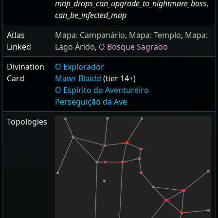
map_drops_can_upgrade_to_nightmare_boss
,
can_be_infected_map
Atlas
Mapa: Campanário
,
Mapa: Templo
,
Mapa:
Linked
Lago Árido
,
O Bosque Sagrado
Divination
O Explorador
Card
Mawr Blaidd
(tier 14+)
O Espírito do Aventureiro
Perseguição da Ave
Topologies
boss_entry
height_gap
height_gap
sidearea
sidearea
height_gap
abyss
height_gap
height_gap
entrance