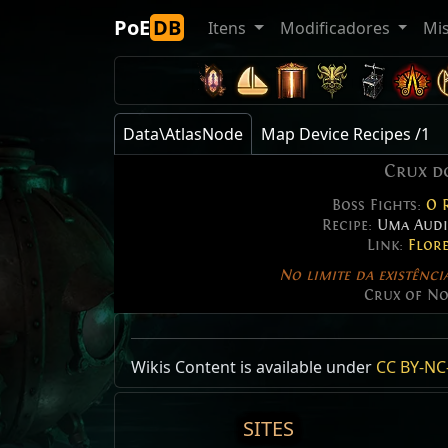
PoE
DB
Itens
Modificadores
Mi
Data\AtlasNode
Map Device Recipes /1
Crux d
Boss Fights:
O 
Recipe:
Uma Audi
Link:
Flor
No limite da existência
Crux of N
Crux d
Wikis Content is available under
CC BY-NC-
Item
Ma
Id:
AzmeriL
Cru
Act
SITES
Nível da