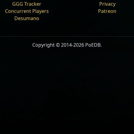
GGG Tracker
Privacy
:
O Rei nas Brumas
Concurrent Players
Patreon
anham Experiência
Desumano
experiência ao morrer
othingness
Copyright © 2014-2026 PoEDB.
ições Completas
umas
estone
,
map_not_on_atlas
,
no_possessed_foe
ão ganham Experiência
o perdem experiência ao morrer
ta Negra