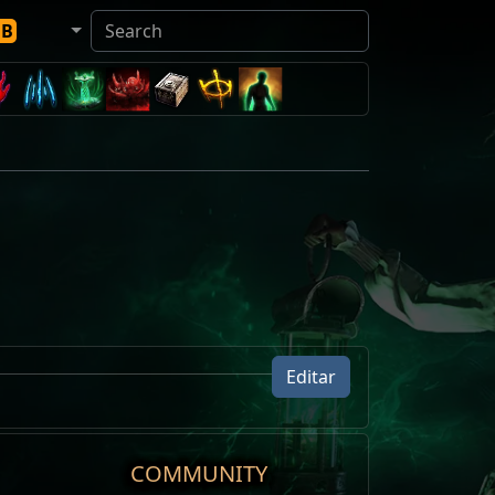
DB
Editar
Nível
83
COMMUNITY