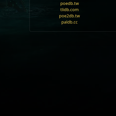
poedb.tw
Lutas com Chefes
tlidb.com
Jogadores n ão g
poe2db.tw
Jogadores não perdem 
Crux of N
paldb.cc
Nome
Exibir Descr
Act
11
Nível
83
Chefe
O Rei nas Br
Tags
map
,
no_leagu
Mods
Jogadores n 
Jogadores nã
Atlas Linked
Mapa: Flores