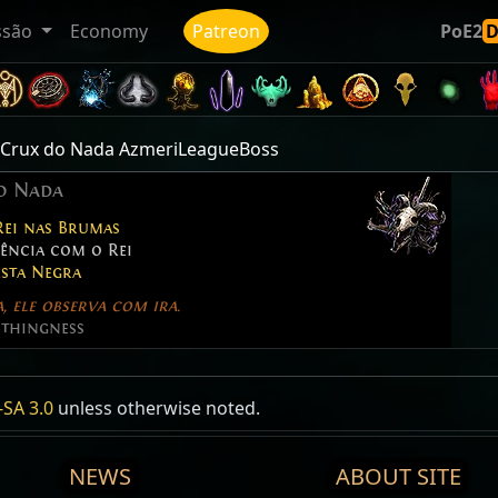
ssão
Economy
Patreon
PoE2
Crux do Nada AzmeriLeagueBoss
o Nada
Rei nas Brumas
ência com o Rei
esta Negra
, ele observa com ira.
othingness
o Nada
SA 3.0
unless otherwise noted.
pa
eagueBoss
x do Nada
:
11
NEWS
ABOUT SITE
 Área:
83