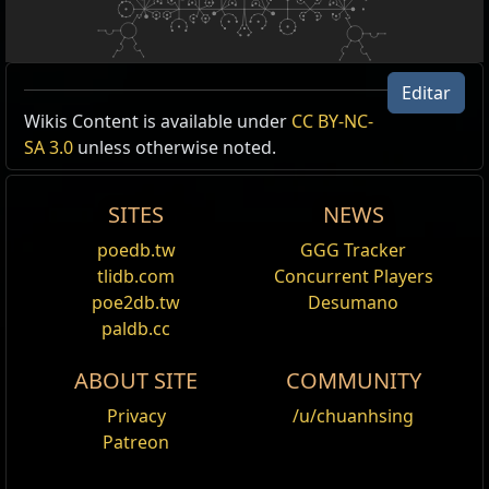
Editar
Wikis Content is available under
CC BY-NC-
Type
Items
Result
SA 3.0
unless otherwise noted.
unico,
Óleo
Vínculo Inspirador
Amuletos
Âmbar
Óleos:
Âmbar
,
Cerceta
,
Índigo
SITES
NEWS
Óleo
10
% de chance da Recarga do
poedb.tw
GGG Tracker
Cerceta
Escudo de Energia começar
tlidb.com
Concurrent Players
Óleo
quando você se Vincular a um
alvo
poe2db.tw
Desumano
Índigo
Habilidades de Vïnculo têm Efeito
paldb.cc
do Buff aumentado em
20
% se
você se Vinculou a um alvo
ABOUT SITE
COMMUNITY
Recentemente
(Recentemente se refere aos
Privacy
/u/chuanhsing
últimos 4 segundos)
Patreon