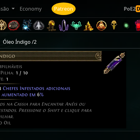
ssão
Economy
Patreon
PoE2
Óleo Índigo /2
Índigo
pilháveis
Pilha:
1 / 10
te:
1
3
Chefes Infestados adicionais
 aumentado em
6
%
s na Cassia para Encantar Anéis ou
tados. Pressione o Shift e clique para
ilhar.
o Oil