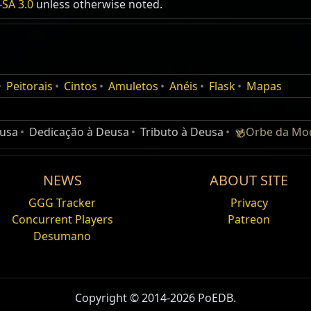
SA 3.0
unless otherwise noted.
24
Sua Oferta
o
3x
Óleo Azul-Celeste
Peitorais
Cintos
Amuletos
Anéis
Flask
Mapas
3x
Óleo Índigo
eusa
Dedicação à Deusa
Tributo à Deusa
Orbe da Mod
NEWS
ABOUT SITE
GGG Tracker
Privacy
Concurrent Players
Patreon
Desumano
Copyright © 2014-2026 PoEDB.