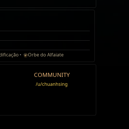
h volume traded
Note
8,759
60
ificação
Orbe do Alfaiate
COMMUNITY
/u/chuanhsing