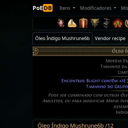
PoE
DB
Itens
Modificadores
Mi
Óleo Índigo Mushrune6b
Vendor recipe
Óleo 
Moedas Em
Tamanho da 
Limi
Encontros Blight contêm até
Tamanho do Grupo
Pode ser combinado com outros Óleo
Amuletos, ou para modificar Mapas Infes
desemp
Indig
Óleo Índigo Mushrune6b /12