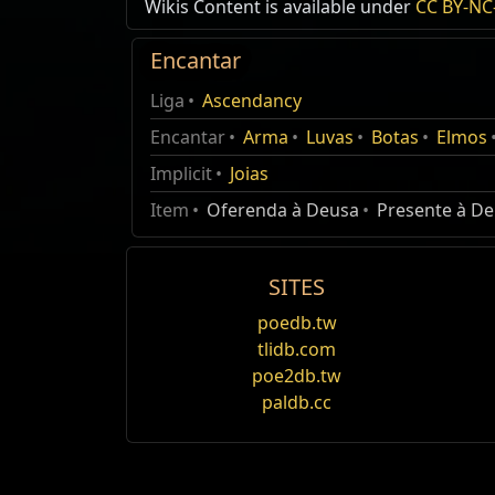
US Realm Economy
Wiki
Wikis Content is available under
CC BY-NC-
Ungir Recipe /2
24h Value
Encantar
Oferta
1
Orbe do Caos
1.94
Óleo Índig
Liga
Ascendancy
Óleo Índigo
Encantar
Arma
Luvas
Botas
Elmos
Óleo Violeta
1
Orbe Divino
20
Óleo Índigo
Implicit
Joias
Item
Oferenda à Deusa
Presente à D
SITES
poedb.tw
tlidb.com
poe2db.tw
paldb.cc