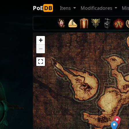
PoE
DB
Itens
Modificadores
Mi
+
−