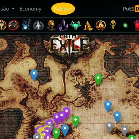
ssão
Economy
Patreon
PoE2