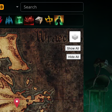
DB
Show All
Hide All