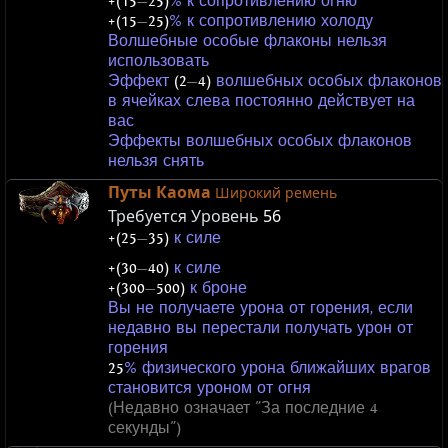
+(15
—
25)
% к сопротивлению огню
+(15
—
25)
% к сопротивлению холоду
Волшебные особые флаконы нельзя
использовать
Эффект
(2
—
4)
волшебных особых флаконов
в ячейках слева постоянно действует на
вас
Эффекты волшебных особых флаконов
нельзя снять
Путы Каома
Широкий ремень
Требуется Уровень
56
+(25
—
35)
к силе
+(30
—
40)
к силе
+(300
—
500)
к броне
Вы не получаете урона от горения, если
недавно вы перестали получать урон от
горения
25
% физического урона ближайших врагов
становится уроном от огня
(Недавно означает "За последние 4
секунды")