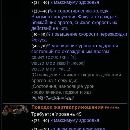
+(25
—
40)
к максимуму здоровья
+(30
—
40)
% к сопротивлению холоду
В момент получения Фокуса охлаждает
ближайших врагов, снижая скорость их
действий на 30%
(30
—
50)
% повышение скорости перезарядки
Фокуса
(50
—
70)
% увеличение урона от ударов и
состояний по охлаждённым врагам
grant focus skill [1]
veiled mod seed [1,30000]
veiled mod type [2]
(Охлаждение снижает скорость действий
врагов на 2 секунды)
(Состояния, наносящие урон -
кровотечение, поджог и яд)
Поводок жертвоприношения
Ремень
Требуется Уровень
49
+(25
—
40)
к максимуму здоровья
+(15
—
20)
ко всем характеристикам