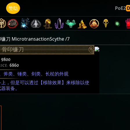
赞助
PoE2
MicrotransactionScythe /7
：骨印镰刀
:
9800
rice:
6860
、斧类、锤类、剑类、长杖的外观
备上，但是可以透过【移除效果】来移除以使
武器装备。