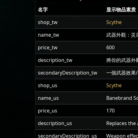
名字
显示物品素质
shop_tw
Scythe
name_tw
武器外觀：災
price_tw
600
description_tw
將你的武器外
secondaryDescription_tw
一個武器效果
shop_us
Scythe
name_us
Banebrand S
price_us
170
description_us
Replaces the 
secondaryDescription_us
Weapon effect