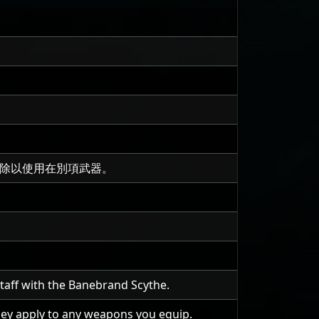
移除以使用在別項武器。
taff with the Banebrand Scythe.
hey apply to any weapons you equip.