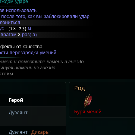
аждом ударе.
зя использовать
после того, как вы заблокировали удар
клониться
ус -
(1.8
—
2.3)
м
 врагам
8
раз(-а)
фекты от качества:
сти перезарядки умений
дмет и поместите камень в гнездо.
нуть камень из гнезда.
storm
Род
Герой
Буря мечей
Дуэлянт
Дуэлянт
·
Дикарь
·