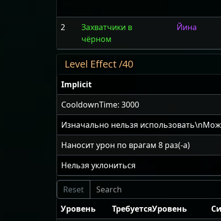
2
Захватчики в
Йина
чёрном
Level Effect /40
Implicit
CooldownTime: 3000
Изначально нельзя использовать\nМож
Наносит урон по врагам
8
раз(-а)
Нельзя уклониться
Уровень
ТребуетсяУровень
С