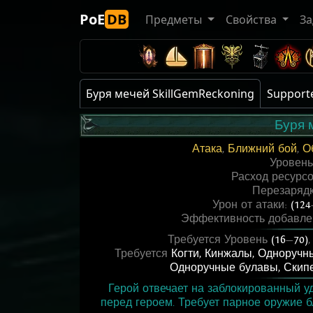
PoE
DB
Предметы
Свойства
За
Буря мечей SkillGemReckoning
Supporte
Буря 
Атака
,
Ближний бой
,
О
Уровен
Расход ресурс
Перезаряд
Урон от атаки:
(124
Эффективность добавле
Требуется Уровень
(16
—
70)
Требуется
Когти
,
Кинжалы
,
Одноручн
Одноручные булавы
,
Скип
Герой отвечает на заблокированный у
перед героем. Требует парное оружие б