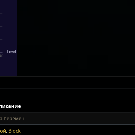
описание
а перемен
бой
,
Block