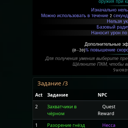
оружия при к
Изначально нель
Можно использовать в течение
2
секунд 
Нельзя у
Базовый ради
Наносит урон по
Дополнительные эф
(0
—
20)
% повышение скоро
Для получения умения выберите пре
Щёлкните ПКМ, чтобы вы
Sword
Задание /3
Act
Задание
NPC
2
Захватчики в
Quest
чёрном
Reward
1
Разорение гнёзд
Несса