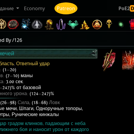
дание
Economy
Patreon
PoE2
d By /126
мечей
бласть
,
Ответный удар
ь:
(1
—
20)
ов:
(7
—
10) маны
ка:
3.00 сек.
—
247)% от базовой
нного урона:
(124
—
247)%
,
(26
—
98)
Сила,
(18
—
68)
Ловк
ые мечи
,
Шпаги
,
Одноручные топоры
,
етры
,
Рунические кинжалы
дар градом клинков, падающим с неба
лижнего боя и наносит урон от каждого