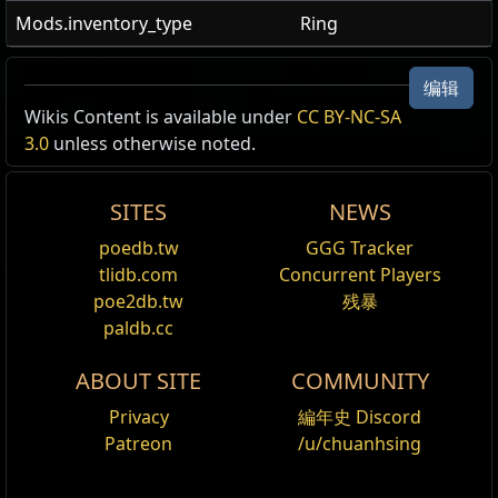
Mods.inventory_type
Ring
编辑
Wikis Content is available under
德瑞的魔具
CC BY-NC-SA
海灵戒指
装备 Recipe /1
3.0
unless otherwise noted.
需求 等级
1
贡品
+(20
—
30)
最大魔力
你的物品
Note
+(5
—
20)
智慧
SITES
NEWS
海灵护身符
(
稀有
)
7x
锻铁戒指
(魔法或
稀有
)
+(5
—
20)
% 所有元素抗性
1x
海灵戒指
(
稀有
)
每击败一名敌人获得
(5
—
20)
点魔力
poedb.tw
GGG Tracker
你能施加一个额外诅咒
tlidb.com
Concurrent Players
poe2db.tw
残暴
普兰德斯之记
海灵戒指
paldb.cc
需求 等级
1
+(20
—
30)
最大魔力
ABOUT SITE
COMMUNITY
+(25
—
30)
最大魔力
魔力再生速度提高
(45
—
65)
%
Privacy
編年史 Discord
经验值获取提高
2
%
Patreon
/u/chuanhsing
你每装备一个传奇装备，智慧提高
2
%
消灭怪物有
3
% 的几率额外掉落一个智慧卷轴