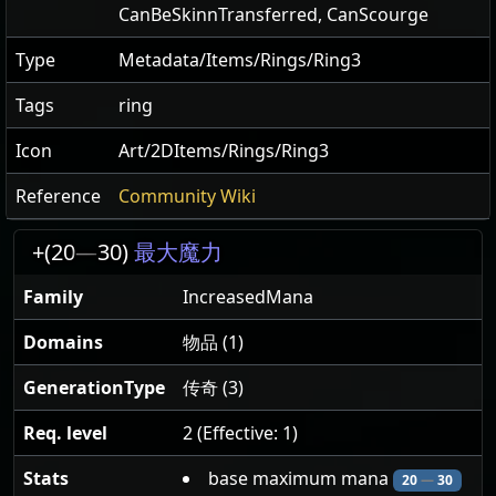
CanBeSkinnTransferred
,
CanScourge
Type
Metadata/Items/Rings/Ring3
Tags
ring
Icon
Art/2DItems/Rings/Ring3
Reference
Community Wiki
+(20
—
30)
最大魔力
Family
IncreasedMana
Domains
物品 (1)
GenerationType
传奇 (3)
Req. level
2 (Effective: 1)
Stats
base maximum mana
20
—
30