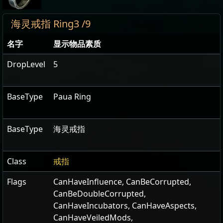
海灵戒指 Ring3 /9
名字
显示物品素质
DropLevel
5
BaseType
Paua Ring
BaseType
海灵戒指
Class
戒指
Flags
CanHaveInfluence
,
CanBeCorrupted
,
CanBeDoubleCorrupted
,
CanHaveIncubators
,
CanHaveAspects
,
CanHaveVeiledMods
,