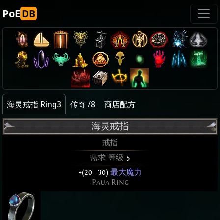
PoE
DB
海灵戒指 Ring3
传奇 /8
商店配方
海灵戒指
戒指
需求 等级
5
+(20
—
30)
最大魔力
Paua Ring