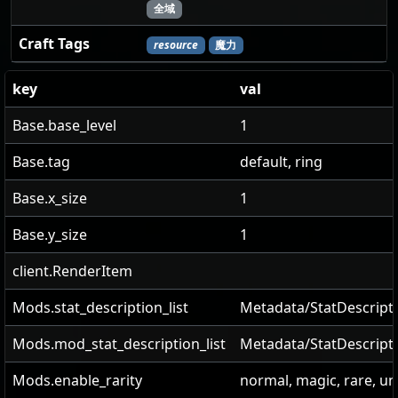
全域
Craft Tags
resource
魔力
key
val
Base.base_level
1
Base.tag
default, ring
Base.x_size
1
Base.y_size
1
client.RenderItem
Mods.stat_description_list
Metadata/StatDescripti
Mods.mod_stat_description_list
Metadata/StatDescript
Mods.enable_rarity
normal, magic, rare, u