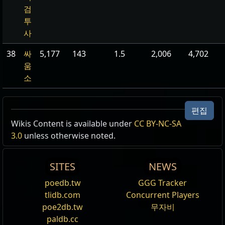
검
투
사
38
싸
5,177
143
1.5
2,006
4,702
움
소
편집
Wikis Content is available under
CC BY-NC-SA
3.0
unless otherwise noted.
SITES
NEWS
poedb.tw
GGG Tracker
tlidb.com
Concurrent Players
poe2db.tw
무자비
paldb.cc