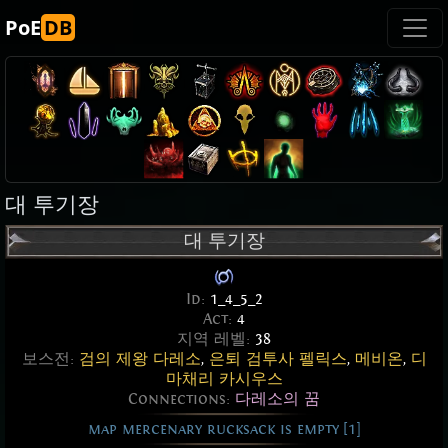
PoE
DB
대 투기장
대 투기장
Id:
1_4_5_2
Act:
4
지역 레벨:
38
보스전:
검의 제왕 다레소
,
은퇴 검투사 펠릭스
,
메비온
,
디
마채리 카시우스
Connections:
다레소의 꿈
map mercenary rucksack is empty [1]