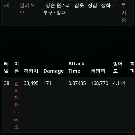
개
얼러 오
· 양손 원거리 · 갑옷 · 장갑 · 장화 ·
투
브
투구 · 방패
기
장
레
이
Attack
방어
회
벨
름
경험치
Damage
Time
생명력
도
피
38
검
33,495
171
0.87435
168,770
4,114
의
제
왕
다
레
소