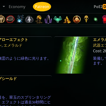
ト
Economy
Patreon
PoE2
アローエフェクト
エメラ
ン
,
エメラルド
武器エ
Cost:
2
幽霊のように緑色に光ります。
装備し
ます。
グシールド
目を、翠玉のスプリンタリング
エフェクトは過去30秒間にヒ