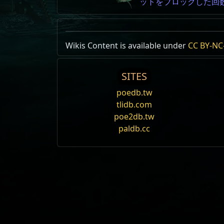
ットをブロックした回
Wikis Content is available under
CC BY-NC-
SITES
poedb.tw
tlidb.com
poe2db.tw
paldb.cc