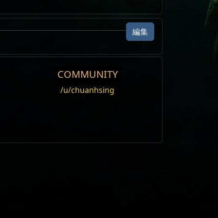
編集
COMMUNITY
/u/chuanhsing