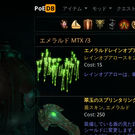
PoE
DB
アイテム
モッド
クエス
エメラルド MTX /3
エメラルドレインオブ
レインオブアロースキ
Cost:
15
レインオブアローは、
翠玉のスプリンタリン
盾スキン
,
エメラルド
Cost:
250
装備している盾の見た
シールドに変更します。