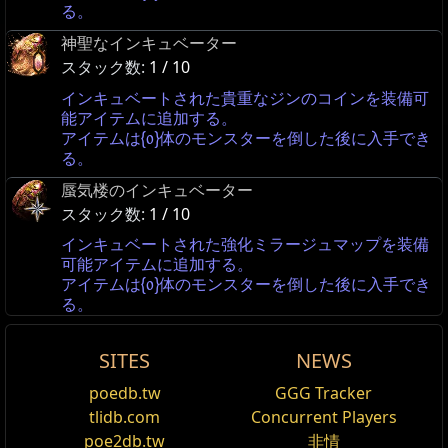
る。
神聖なインキュベーター
スタック数:
1 / 10
インキュベートされた貴重なジンのコインを装備可
能アイテムに追加する。
アイテムは{0}体のモンスターを倒した後に入手でき
る。
蜃気楼のインキュベーター
スタック数:
1 / 10
インキュベートされた強化ミラージュマップを装備
可能アイテムに追加する。
アイテムは{0}体のモンスターを倒した後に入手でき
る。
SITES
NEWS
Incubator
レ
poedb.tw
GGG Tracker
編集
名
ベ
tlidb.com
Concurrent Players
前
ル
Domain
Pre/Suf
Description
Weigh
Incubator is an item class similar to currency items
poe2db.tw
非情