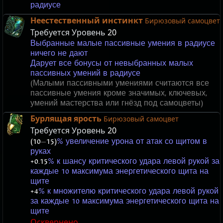
радиусе
Неестественный инстинкт
Бирюзовый самоцвет
Требуется Уровень
20
Выбранные малые пассивные умения в радиусе
ничего не дают
Дарует все бонусы от невыбранных малых
пассивных умений в радиусе
(Малыми пассивными умениями считаются все
пассивные умения кроме значимых, ключевых,
умений мастерства или гнёзд под самоцветы)
Бурлящая ярость
Бирюзовый самоцвет
Требуется Уровень
20
(10
—
15)
% увеличение урона от атак со щитом в
руках
+0.15
% к шансу критического удара левой рукой за
каждые 10 максимума энергетического щита на
щите
+4
% к множителю критического удара левой рукой
за каждые 10 максимума энергетического щита на
щите
Осквернено