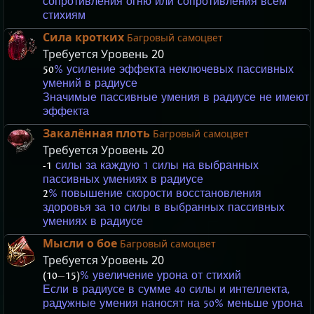
сопротивления огню или сопротивления всем
стихиям
Сила кротких
Багровый самоцвет
Требуется Уровень
20
50
% усиление эффекта неключевых пассивных
умений в радиусе
Значимые пассивные умения в радиусе не имеют
эффекта
Закалённая плоть
Багровый самоцвет
Требуется Уровень
20
-1
силы за каждую 1 силы на выбранных
пассивных умениях в радиусе
2
% повышение скорости восстановления
здоровья за 10 силы в выбранных пассивных
умениях в радиусе
Мысли о бое
Багровый самоцвет
Требуется Уровень
20
(10
—
15)
% увеличение урона от стихий
Если в радиусе в сумме 40 силы и интеллекта,
радужные умения наносят на 50% меньше урона