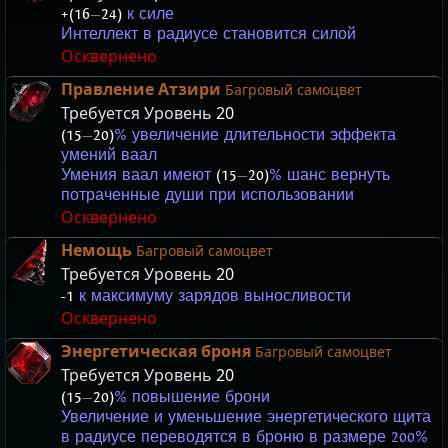
+(16
—
24)
к силе
Интеллект в радиусе становится силой
Осквернено
Правление Атзири
Багровый самоцвет
Требуется Уровень
20
(15
—
20)
% увеличение длительности эффекта
умений ваал
Умения ваал имеют
(15
—
20)
% шанс вернуть
потраченные души при использовании
Осквернено
Немощь
Багровый самоцвет
Требуется Уровень
20
-1
к максимуму зарядов выносливости
Осквернено
Энергетическая броня
Багровый самоцвет
Требуется Уровень
20
(15
—
20)
% повышение брони
Увеличение и уменьшение энергетического щита
в радиусе переводятся в броню в размере 200%