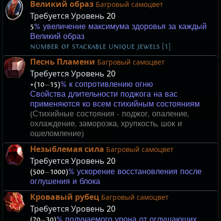
Великий образ
Багровый самоцвет
Требуется Уровень
20
5
% увеличение максимума здоровья за каждый
Великий образ
number of stackable unique jewels [1]
Песнь Пламени
Багровый самоцвет
Требуется Уровень
20
+(10
—
15)
% к сопротивлению огню
Свойства длительности поджога на вас
применяются ко всем стихийным состояниям
(Стихийные состояния - поджог, опаление,
охлаждение, заморозка, хрупкость, шок и
ошеломление)
Незыблемая сила
Багровый самоцвет
Требуется Уровень
20
(500
—
1000)
% ускорение восстановления после
оглушения и блока
Кровавый рубец
Багровый самоцвет
Требуется Уровень
20
(20
—
30)
% получаемого урона от оглушающих