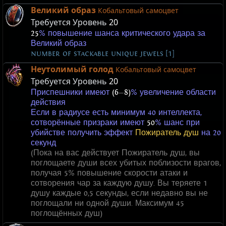
Великий образ
Кобальтовый самоцвет
Требуется Уровень
20
25
% повышение шанса критического удара за
Великий образ
number of stackable unique jewels [1]
Неутолимый голод
Кобальтовый самоцвет
Требуется Уровень
20
Приспешники имеют
(6
—
8)
% увеличение области
действия
Если в радиусе есть минимум 40 интеллекта,
сотворённые призраки имеют
50
% шанс при
убийстве получить эффект
Пожиратель душ
на 20
секунд
(Пока на вас действует Пожиратель душ, вы
поглощаете души всех убитых поблизости врагов,
получая 5% повышение скорости атаки и
сотворения чар за каждую душу. Вы теряете 1
душу каждые 0,5 секунды, если недавно вы не
поглощали ни одной души. Максимум 45
поглощённых душ)