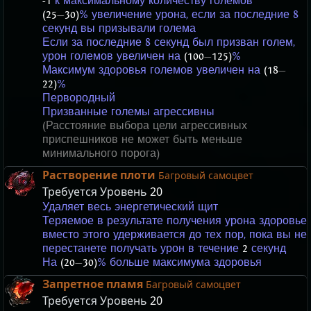
-1
к максимальному количеству големов
(25
—
30)
% увеличение урона, если за последние 8
секунд вы призывали голема
Если за последние 8 секунд был призван голем,
урон големов увеличен на
(100
—
125)
%
Максимум здоровья големов увеличен на
(18
—
22)
%
Первородный
Призванные големы агрессивны
(Расстояние выбора цели агрессивных
приспешников не может быть меньше
минимального порога)
Растворение плоти
Багровый самоцвет
Требуется Уровень
20
Удаляет весь энергетический щит
Теряемое в результате получения урона здоровье
вместо этого удерживается до тех пор, пока вы не
перестанете получать урон в течение
2
секунд
На
(20
—
30)
% больше максимума здоровья
Запретное пламя
Багровый самоцвет
Требуется Уровень
20