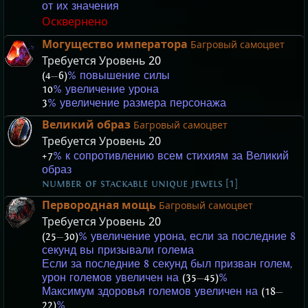
от их значения
Осквернено
Могущество императора
Багровый самоцвет
Требуется Уровень
20
(4
—
6)
% повышение силы
10
% увеличение урона
3
% увеличение размера персонажа
Великий образ
Багровый самоцвет
Требуется Уровень
20
+7
% к сопротивлению всем стихиям за Великий
образ
number of stackable unique jewels [1]
Первородная мощь
Багровый самоцвет
Требуется Уровень
20
(25
—
30)
% увеличение урона, если за последние 8
секунд вы призывали голема
Если за последние 8 секунд был призван голем,
урон големов увеличен на
(35
—
45)
%
Максимум здоровья големов увеличен на
(18
—
22)
%