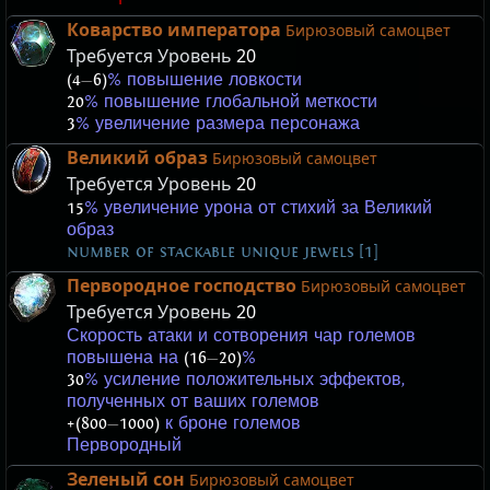
Коварство императора
Бирюзовый самоцвет
Требуется Уровень
20
(4
—
6)
% повышение ловкости
20
% повышение глобальной меткости
3
% увеличение размера персонажа
Великий образ
Бирюзовый самоцвет
Требуется Уровень
20
15
% увеличение урона от стихий за Великий
образ
number of stackable unique jewels [1]
Первородное господство
Бирюзовый самоцвет
Требуется Уровень
20
Скорость атаки и сотворения чар големов
повышена на
(16
—
20)
%
30
% усиление положительных эффектов,
полученных от ваших големов
+(800
—
1000)
к броне големов
Первородный
Зеленый сон
Бирюзовый самоцвет