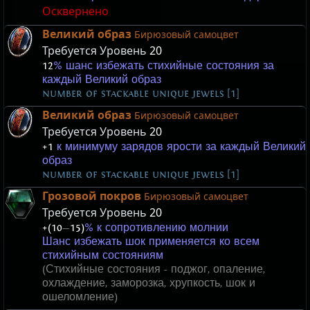
Осквернено
Великий образ
Бирюзовый самоцвет
Требуется Уровень
20
12
% шанс избежать стихийные состояния за
каждый Великий образ
number of stackable unique jewels [1]
Великий образ
Бирюзовый самоцвет
Требуется Уровень
20
+1
к минимуму зарядов ярости за каждый Великий
образ
number of stackable unique jewels [1]
Грозовой покров
Бирюзовый самоцвет
Требуется Уровень
20
+(10
—
15)
% к сопротивлению молнии
Шанс избежать шок применяется ко всем
стихийным состояниям
(Стихийные состояния - поджог, опаление,
охлаждение, заморозка, хрупкость, шок и
ошеломление)