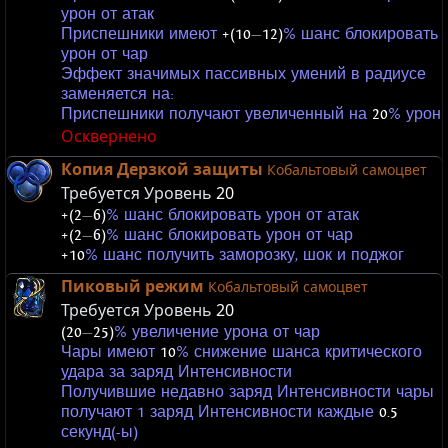
урон от атак
Приспешники имеют
+(10
—
12)
% шанс блокировать
урон от чар
Эффект значимых пассивных умений в радиусе
заменяется на:
Приспешники получают увеличенный на
20
% урон
Осквернено
Копия Дерзкой защиты
Кобальтовый самоцвет
Требуется Уровень
20
+(2
—
6)
% шанс блокировать урон от атак
+(2
—
6)
% шанс блокировать урон от чар
+10
% шанс получить заморозку, шок и поджог
Пиковый режим
Кобальтовый самоцвет
Требуется Уровень
20
(20
—
25)
% увеличение урона от чар
Чары имеют
10
% снижение шанса критического
удара за заряд Интенсивности
Получившие недавно заряд Интенсивности чары
получают 1 заряд Интенсивности каждые
0.5
секунд(-ы)