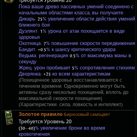
Требуется Уровень
20
Пока ваше древо пассивных умений соединено с
начальными областями класса, вы получаете:
Дикарь:
25
% увеличение области действия умений
ближнего боя
Дуэлянт:
1
% урона от атак похищается в виде
здоровья
Охотница:
7
% повышение скорости передвижения
Бандит:
+0.5
% к шансу критического удара
Ведьма: регенерация
0.5
% от максимума маны в
секунду
Жрец: урон пробивает
5
% сопротивления стихиям
Дворянка:
+25
ко всем характеристикам
(Похищенное здоровье восстанавливается с
течением времени. Одновременно могут быть
активны сразу несколько похищений, вплоть до
максимальной скорости похищения)
(Характеристики: сила, ловкость и интеллект)
Золотое правило
Бирюзовый самоцвет
Требуется Уровень
20
(30
—
40)
% увеличение брони во время
кровотечения