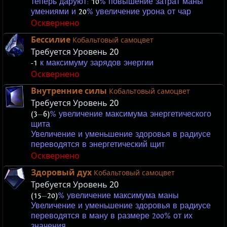
теперь даруют:
10
% повышение затрат маны
умениями и
20
% увеличение урона от чар
Осквернено
Бессилие
Кобальтовый самоцвет
Требуется Уровень
20
-1
к максимуму зарядов энергии
Осквернено
Внутренние силы
Кобальтовый самоцвет
Требуется Уровень
20
(3
—
6)
% увеличение максимума энергетического
щита
Увеличение и уменьшение здоровья в радиусе
переводятся в энергетический щит
Осквернено
Здоровый дух
Кобальтовый самоцвет
Требуется Уровень
20
(15
—
20)
% увеличение максимума маны
Увеличение и уменьшение здоровья в радиусе
переводятся в ману в размере 200% от их
значения