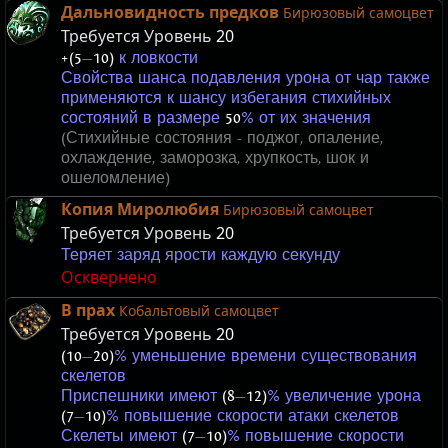
Дальновидность предков
Бирюзовый самоцвет
Требуется Уровень
20
+(5
—
10)
к ловкости
Свойства шанса подавления урона от чар также
применяются к шансу избегания стихийных
состояний в размере
50
% от их значения
(Стихийные состояния - поджог, опаление,
охлаждение, заморозка, хрупкость, шок и
ошеломление)
Копия Миролюбия
Бирюзовый самоцвет
Требуется Уровень
20
Теряет заряд ярости каждую секунду
Осквернено
В прах
Кобальтовый самоцвет
Требуется Уровень
20
(10
—
20)
% уменьшение времени существования
скелетов
Приспешники имеют
(8
—
12)
% увеличение урона
(7
—
10)
% повышение скорости атаки скелетов
Скелеты имеют
(7
—
10)
% повышение скорости