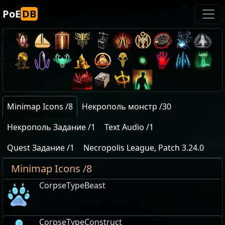
PoE
DB
Minimap Icons /8
Некрополь монстр /30
Некрополь Задание /1
Text Audio /1
Quest Задание /1
Necropolis League, Patch 3.24.0
Minimap Icons /8
CorpseTypeBeast
CorpseTypeConstruct