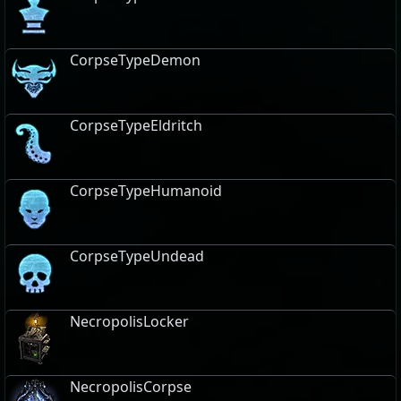
CorpseTypeDemon
CorpseTypeEldritch
CorpseTypeHumanoid
CorpseTypeUndead
NecropolisLocker
NecropolisCorpse