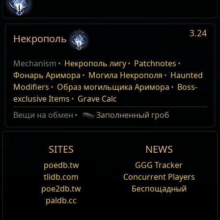
3.24
Некрополь
Подмастерье могильщика
Подмастерье могильщика
Type
Necropolis
Имя
Количество
Менять
MasterQuest
MasterQuest
Mechanism
Некрополь лигу
Patchnotes
Имя
Damage%
Здоровье%
Spectre
Акт 1
Necropolis
Акт 1
Могильщик Аримор
157
League, Patch 3.24.0
Фонарь Аримора
Могила Некрополя
Haunted
Modifiers
Образ могильщика Аримора
Boss-
К вам подошёл загадочный старик. Поговорите с ним.
К вам подошёл загадочный старик. Поговорите с ним.
Кукловод
Content Reveal
exclusive Items
Grave Calc
Боец Синдиката
Вещи на обмен
Заполненный гроб
Костолом
Синдиката
SITES
NEWS
Стрелок
poedb.tw
GGG Tracker
Синдиката
tlidb.com
Concurrent Players
poe2db.tw
Беспощадный
Прядильщица
paldb.cc
духа
Teasers