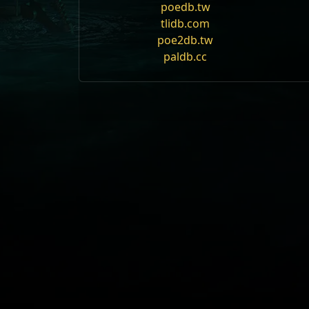
poedb.tw
map monster no
tlidb.com
The Lake o
poe2db.tw
paldb.cc
Имя
По
Act
11
Уровень
1
Mods
map
Topologies
Озеро К
Id:
LakeFir
Уровень 
map monster no