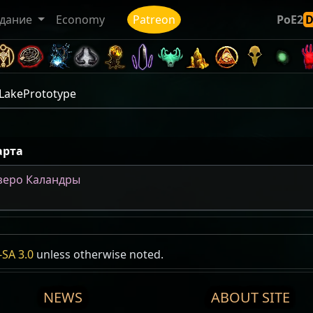
дание
Economy
Patreon
PoE2
LakePrototype
арта
зеро Каландры
аландры
SA 3.0
unless otherwise noted.
rototype
:
11
NEWS
ABOUT SITE
области:
1