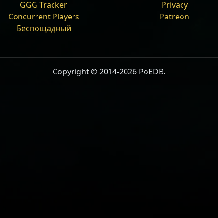
GGG Tracker
Privacy
 map drops [1]
Concurrent Players
Patreon
f Kalandra
Беспощадный
казывать полное описание
Copyright © 2014-2026 PoEDB.
 monster no map drops [1]
аландры
eCannibals
области:
1
 map drops [1]