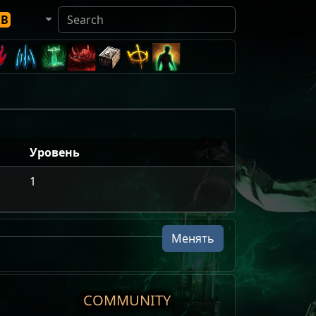
DB
Уровень
1
Менять
COMMUNITY