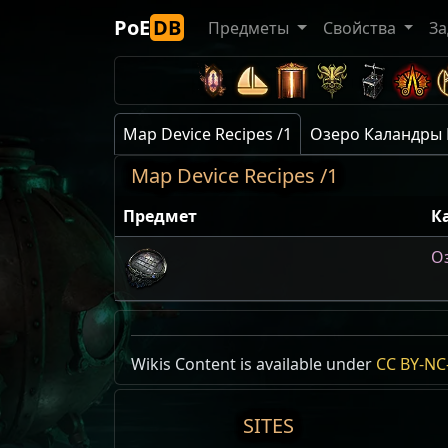
PoE
DB
Предметы
Свойства
За
Map Device Recipes /1
Озеро Каландры 
Map Device Recipes /1
Предмет
К
О
Озеро К
Wikis Content is available under
CC BY-NC-
Id:
LakeP
Act
SITES
Уровень 