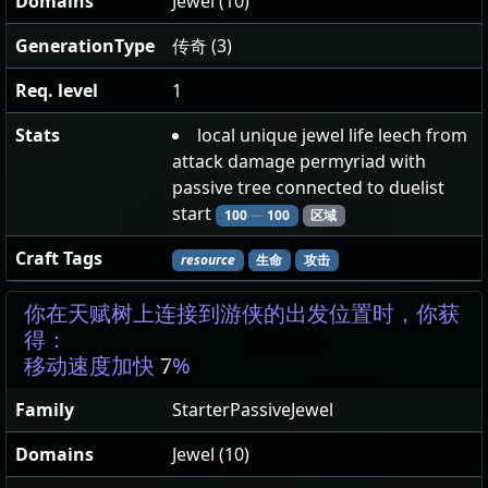
Domains
Jewel (10)
GenerationType
传奇 (3)
Req. level
1
Stats
local unique jewel life leech from
attack damage permyriad with
passive tree connected to duelist
start
100
—
100
区域
Craft Tags
resource
生命
攻击
你在天赋树上连接到游侠的出发位置时，你获
得：
移动速度加快
7
%
Family
StarterPassiveJewel
Domains
Jewel (10)