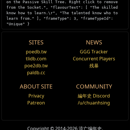
on the Passive Skill Tree. Right click to remove
from the Socket.", "flavourText": [ "The skilled
know how to learn.\r", "The talented know who to
learn from." ], "frameType": 3, "frameTypeId":
"Unique" }
SITES
NEWS
Pure Talent
poedb.tw
GGG Tracker
编辑
tlidb.com
Concurrent Players
Mechanics
poe2db.tw
残暴
paldb.cc
Pure talent requires allocation of one of the 2
starting points of a classes passive skill tree to gain
ABOUT SITE
COMMUNITY
the benefit listed on the jewel.
Privacy
編年史 Discord
Interactions
-
Thread of Hope
can be used to
Patreon
/u/chuanhsing
allocate the starting passive nodes without having to
travel on all the passive nodes along the way there.
Version history
Copyright © 2014-2026 流亡编年史.