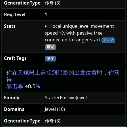
GenerationType
传奇 (3)
Req. level
1
Stats
local unique jewel movement
speed +% with passive tree
connected to ranger start
7
—
7
区域
Craft Tags
速度
你在天赋树上连接到暗影的出发位置时，你获
得：
暴击率
+0.5
%
Family
StarterPassiveJewel
Domains
Jewel (10)
GenerationType
传奇 (3)