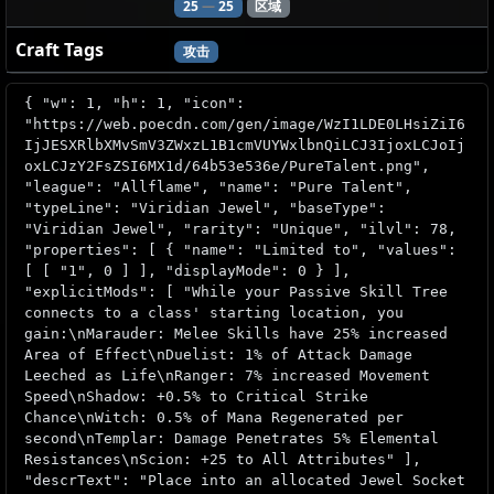
25
—
25
区域
Craft Tags
攻击
{ "w": 1, "h": 1, "icon":
"https://web.poecdn.com/gen/image/WzI1LDE0LHsiZiI6
IjJESXRlbXMvSmV3ZWxzL1B1cmVUYWxlbnQiLCJ3IjoxLCJoIj
oxLCJzY2FsZSI6MX1d/64b53e536e/PureTalent.png",
"league": "Allflame", "name": "Pure Talent",
"typeLine": "Viridian Jewel", "baseType":
"Viridian Jewel", "rarity": "Unique", "ilvl": 78,
"properties": [ { "name": "Limited to", "values":
[ [ "1", 0 ] ], "displayMode": 0 } ],
"explicitMods": [ "While your Passive Skill Tree
connects to a class' starting location, you
gain:\nMarauder: Melee Skills have 25% increased
Area of Effect\nDuelist: 1% of Attack Damage
Leeched as Life\nRanger: 7% increased Movement
Speed\nShadow: +0.5% to Critical Strike
Chance\nWitch: 0.5% of Mana Regenerated per
second\nTemplar: Damage Penetrates 5% Elemental
Resistances\nScion: +25 to All Attributes" ],
"descrText": "Place into an allocated Jewel Socket