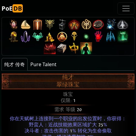
PoE
DB
纯才 传奇
Pure Talent
纯才
翠绿珠宝
珠宝
仅限:
1
需求 等级
20
你在天赋树上连接到一个职业的出发位置时，你获得：
野蛮人：近战技能效果区域扩大
25
%
决斗者：攻击伤害的
1
% 转化为生命偷取