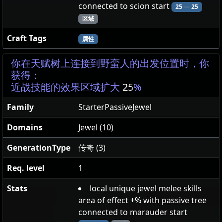
connected to scion start
25
—
25
区域
Craft Tags
属性
你在天赋树上连接到野蛮人的出发位置时，你
获得：
近战技能的效果区域扩大
25
%
Family
StarterPassiveJewel
Domains
Jewel (10)
GenerationType
传奇 (3)
Req. level
1
Stats
local unique jewel melee skills
area of effect +% with passive tree
connected to marauder start