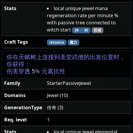
Stats
local unique jewel mana
regeneration rate per minute %
with passive tree connected to
witch start
30
—
30
区域
Craft Tags
resource
魔力
你在天赋树上连接到圣堂武僧的出发位置时，
你获得：
伤害穿透
5
% 元素抗性
Family
StarterPassiveJewel
Domains
Jewel (10)
GenerationType
传奇 (3)
Req. level
1
Stats
local unique jewel elemental