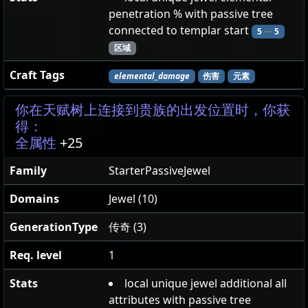
penetration % with passive tree
connected to templar start
5
—
5
区域
Craft Tags
elemental_damage
伤害
元素
你在天赋树上连接到贵族的出发位置时，你获
得：
全属性
+25
Family
StarterPassiveJewel
Domains
Jewel (10)
GenerationType
传奇 (3)
Req. level
1
Stats
local unique jewel additional all
attributes with passive tree