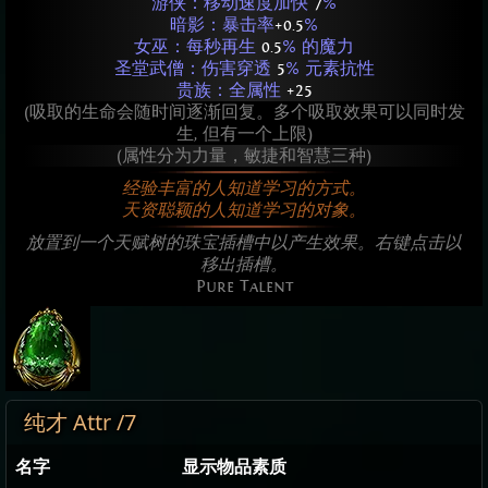
游侠：移动速度加快
7
%
暗影：暴击率
+0.5
%
女巫：每秒再生
0.5
% 的魔力
圣堂武僧：伤害穿透
5
% 元素抗性
贵族：全属性
+25
(吸取的生命会随时间逐渐回复。多个吸取效果可以同时发
生, 但有一个上限)
(属性分为力量，敏捷和智慧三种)
经验丰富的人知道学习的方式。
天资聪颖的人知道学习的对象。
放置到一个天赋树的珠宝插槽中以产生效果。右键点击以
移出插槽。
Pure Talent
纯才 Attr /7
名字
显示物品素质