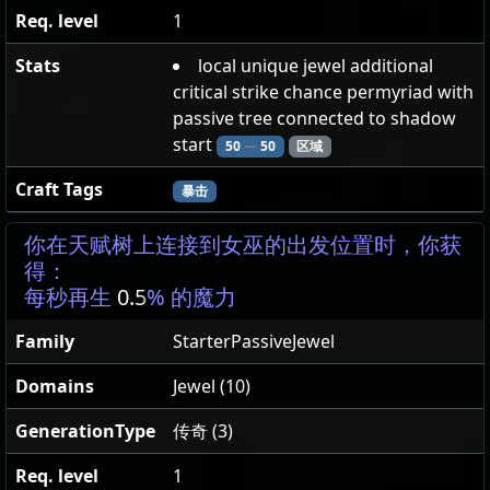
Req. level
1
Stats
local unique jewel additional
critical strike chance permyriad with
passive tree connected to shadow
start
50
—
50
区域
Craft Tags
暴击
你在天赋树上连接到女巫的出发位置时，你获
得：
每秒再生
0.5
% 的魔力
Family
StarterPassiveJewel
Domains
Jewel (10)
GenerationType
传奇 (3)
Req. level
1