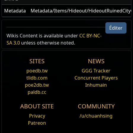
Metadata
Metadata/Items/Hideout/HideoutRuinedCity
Éditer
Wikis Content is available under
CC BY-NC-
SA 3.0
unless otherwise noted.
SITES
NEWS
poedb.tw
GGG Tracker
tlidb.com
Concurrent Players
poe2db.tw
Inhumain
paldb.cc
ABOUT SITE
COMMUNITY
Privacy
/u/chuanhsing
Patreon