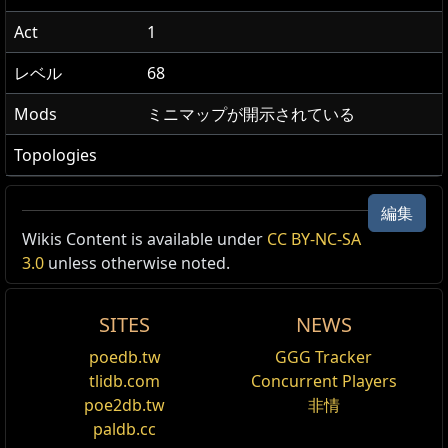
Act
1
レベル
68
Mods
ミニマップが開示されている
Topologies
編集
Wikis Content is available under
CC BY-NC-SA
3.0
unless otherwise noted.
SITES
NEWS
poedb.tw
GGG Tracker
tlidb.com
Concurrent Players
poe2db.tw
非情
paldb.cc