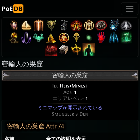
PoE
DB
密輸人の巣窟
密輸人の巣窟
Id:
HeistMines1
Act:
1
エリアレベル:
1
ミニマップが開示されている
Smuggler's Den
密輸人の巣窟 Attr /4
名前
全ての説明を表示