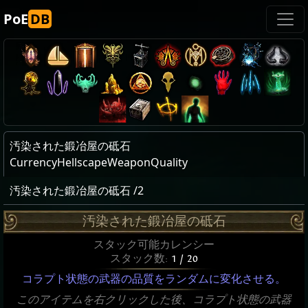
PoE
DB
汚染された鍛冶屋の砥石
CurrencyHellscapeWeaponQuality
汚染された鍛冶屋の砥石 /2
汚染された鍛冶屋の砥石
スタック可能カレンシー
スタック数:
1 / 20
コラプト状態の武器の品質をランダムに変化させる。
このアイテムを右クリックした後、コラプト状態の武器