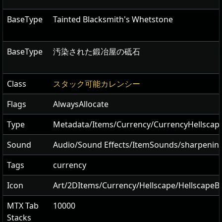
BaseType
Tainted Blacksmith's Whetstone
BaseType
汚染された鍛冶屋の砥石
Class
スタック可能カレンシー
Flags
AlwaysAllocate
Type
Metadata/Items/Currency/CurrencyHellsca
Sound
Audio/Sound Effects/ItemSounds/sharpenin
Tags
currency
Icon
Art/2DItems/Currency/Hellscape/Hellscape
MTX Tab
10000
Stacks