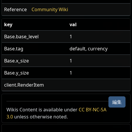
Reference
Community Wiki
key
val
Base.base_level
1
Base.tag
default, currency
Base.x_size
1
Base.y_size
1
client.RenderItem
編集
US Realm Economy
Wiki
Wikis Content is available under
CC BY-NC-SA
3.0
unless otherwise noted.
24h volume
24h Value
traded