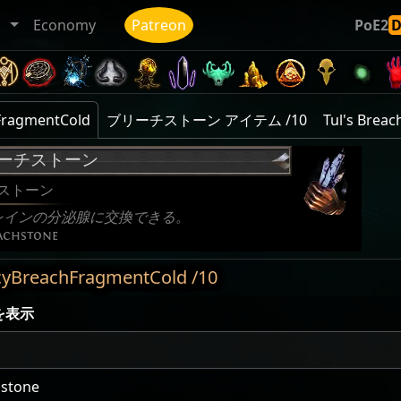
ト
Economy
Patreon
PoE2
agmentCold
ブリーチストーン アイテム /10
Tul's Breac
ーチストーン
ストーン
レインの分泌腺に交換できる。
eachstone
achFragmentCold /10
を表示
hstone