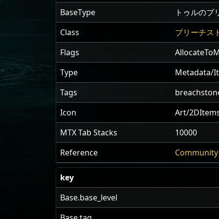
BaseType
トゥルのブ
Class
ブリーチス
Flags
AllocateTo
Type
Metadata/I
Tags
breachston
Icon
Art/2DItem
MTX Tab Stacks
10000
Reference
Community 
key
Base.base_level
Base.tag