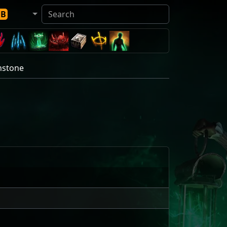
DB
hstone