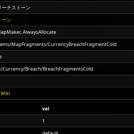
リーチストーン
トーン
MapMaker
,
AlwaysAllocate
tems/MapFragments/CurrencyBreachFragmentCold
e
s/Currency/Breach/BreachFragmentsCold
Wiki
val
1
default