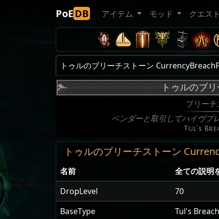
PoE
DB
アイテム
モッド
クエス
トゥルのブリーチストーン CurrencyBreachFr
トゥルのブリ
ブリーチ
ベンダーと取引してハイヴブ
Tul's Br
トゥルのブリーチストーン CurrencyBre
名前
全ての説明
DropLevel
70
BaseType
Tul's Breac