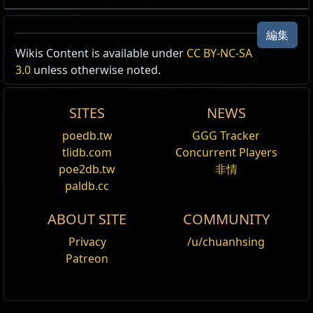
編集
Wikis Content is available under
ゾフのブリーチストーン
CC BY-NC-SA
3.0
unless otherwise noted.
トゥルのブリーチストーン
エッシュのブリーチストーン
SITES
NEWS
ウール・ネトルのブリーチストーン
poedb.tw
GGG Tracker
チャユラのブリーチストーン
tlidb.com
Concurrent Players
ゾフの極限ブリーチストーン
poe2db.tw
非情
paldb.cc
トゥルの極限ブリーチストーン
ABOUT SITE
COMMUNITY
エシュの極限ブリーチストーン
Privacy
/u/chuanhsing
ウール・ネトルの極限ブリーチストーン
Patreon
チャユラの極限ブリーチストーン