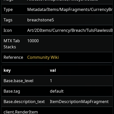
Type
Metadata/Items/MapFragments/CurrencyBr
Tags
breachstone5
Icon
Art/2DItems/Currency/Breach/TulsFlawlessB
MTX Tab
10000
Stacks
Reference
Community Wiki
key
val
Base.base_level
1
Base.tag
default
Base.description_text
ItemDescriptionMapFragment
client.RenderItem