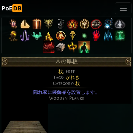
PoE
DB
木の厚板
杖
, Free
Tags:
がれき
Category:
杖
隠れ家に装飾品を設置します。
Wooden Planks