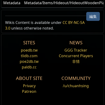
Metadata
Metadata/Items/Hideout/HideoutWoodenPla
編集
Wikis Content is available under
CC BY-NC-SA
3.0
unless otherwise noted.
SITES
NEWS
poedb.tw
GGG Tracker
tlidb.com
Concurrent Players
poe2db.tw
非情
paldb.cc
ABOUT SITE
COMMUNITY
Privacy
/u/chuanhsing
Patreon