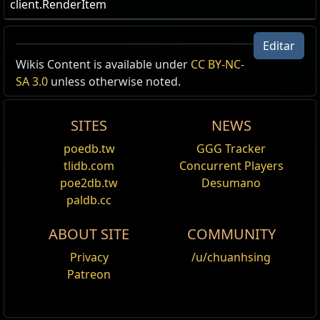
client.RenderItem
Editar
US Realm Economy
Wiki
Wikis Content is available under
CC BY-NC-
SA 3.0
unless otherwise noted.
24h
volume
SITES
NEWS
24h Value
traded
poedb.tw
GGG Tracker
2.49
Orbe Divino
1
Brasa da
2,655
tlidb.com
Concurrent Players
Omnichama de Kulemak
poe2db.tw
Desumano
paldb.cc
458
Orbe do Caos
1
Brasa da
1,887
Omnichama de Kulemak
ABOUT SITE
COMMUNITY
Privacy
/u/chuanhsing
Patreon