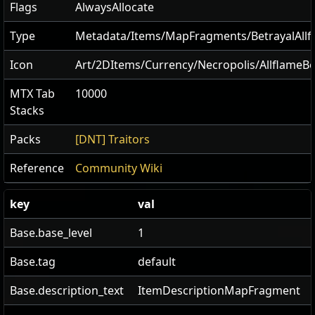
Flags
AlwaysAllocate
Type
Metadata/Items/MapFragments/BetrayalAllf
Icon
Art/2DItems/Currency/Necropolis/AllflameBe
MTX Tab
10000
Stacks
Packs
[DNT] Traitors
Reference
Community Wiki
key
val
Base.base_level
1
Base.tag
default
Base.description_text
ItemDescriptionMapFragment